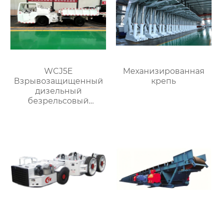
WCJ5E
Механизированная
Взрывозащищенный
крепь
дизельный
безрельсовый
шахтный самосвал