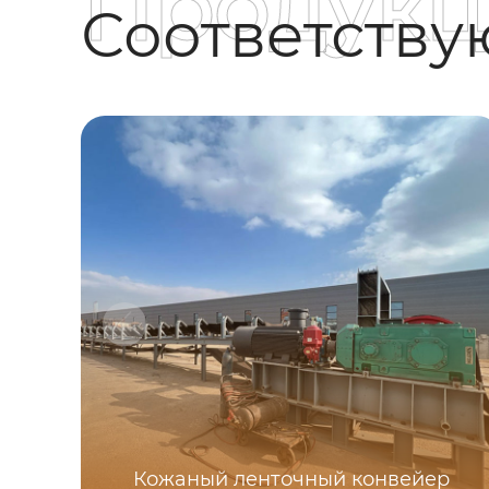
Продукц
Соответств
Кожаный ленточный конвейер