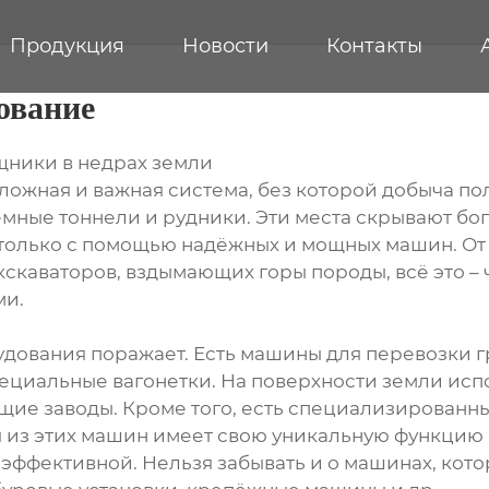
Продукция
Новости
Контакты
ование
щники в недрах земли
ложная и важная система, без которой добыча п
мные тоннели и рудники. Эти места скрывают бог
только с помощью надёжных и мощных машин. От
кскаваторов, вздымающих горы породы, всё это –
ми.
ования поражает. Есть машины для перевозки гр
пециальные вагонетки. На поверхности земли ис
щие заводы. Кроме того, есть специализированн
я из этих машин имеет свою уникальную функцию
 эффективной. Нельзя забывать и о машинах, ко