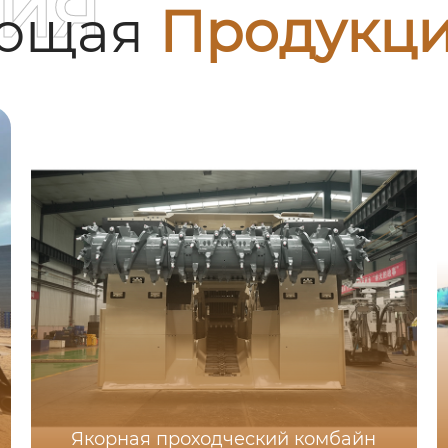
ия
ующая
Продукц
Якорная проходческий комбайн