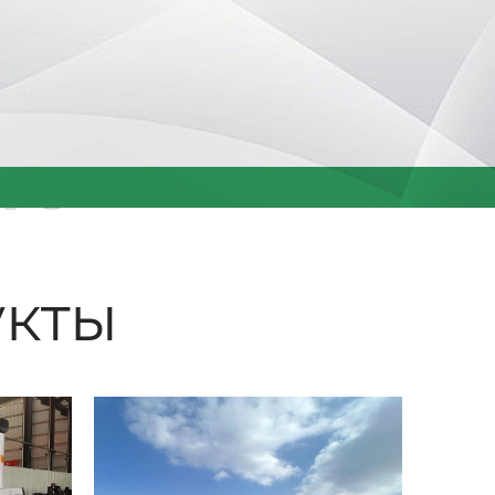
ые
кты