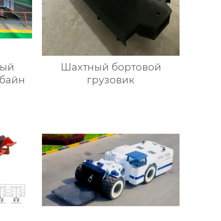
ный
Шахтный бортовой
мбайн
грузовик