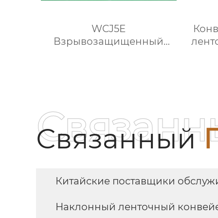
WCJ5E
Конв
Взрывозащищенный
лент
дизельный безрельсовый
шахтный самосвал
Связанн
Связанный
Китайские поставщики обслуж
Наклонный ленточный конвейе