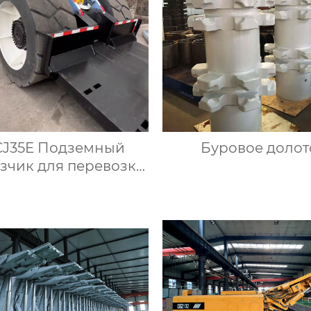
J35E Подземный
Буровое долот
зчик для перевозки
крепи