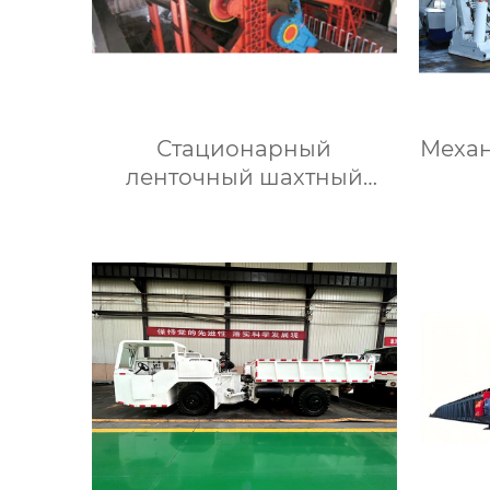
Стационарный
Механ
ленточный шахтный
конвейер с большим
углом наклона