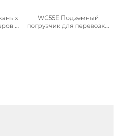
жаных
WC55E Подземный
ров ·
погрузчик для перевозки
об
крепи