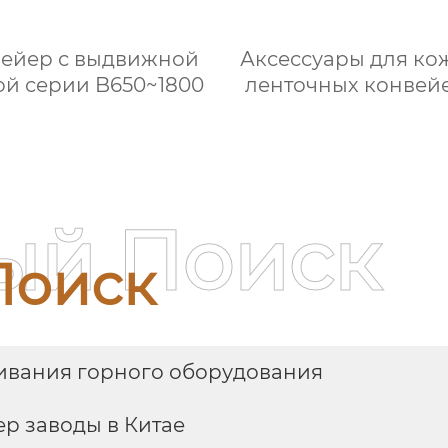
ейер с выдвижной
Аксессуары для ко
ой серии B650~1800
ленточных конвейе
Буферный жел
ый Поиск
Поиск
ивания горного оборудования
р заводы в Китае