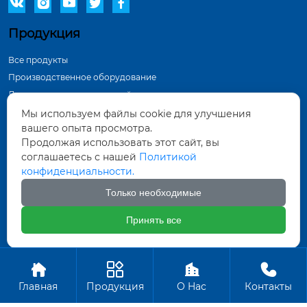





Продукция
Все продукты
Производственное оборудование
Демонстрация в мастерской
Инспекционное оборудование
Мы используем файлы cookie для улучшения
вашего опыта просмотра.
Контактная информация
Продолжая использовать этот сайт, вы
соглашаетесь с нашей
Политикой
Тунхуа Группа, промышленный парк по
конфиденциальности.
производству оборудования, город Датун,
провинция Шаньси
Только необходимые
571452961@qq.com
Принять все
+86-18835281156
Авторское право ©ООО Датун Тунхуа Горных Машин




Производство
Главная
Продукция
О Hас
Контакты