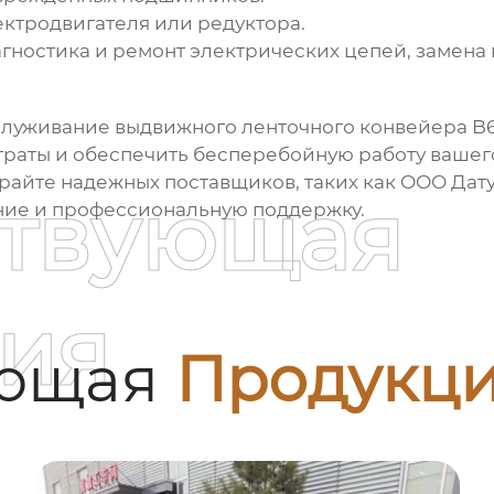
ктродвигателя или редуктора.
гностика и ремонт электрических цепей, замена
служивание
выдвижного ленточного конвейера B
траты и обеспечить бесперебойную работу вашего
райте надежных поставщиков, таких как ООО Дат
ствующая
ние и профессиональную поддержку.
ия
ующая
Продукц