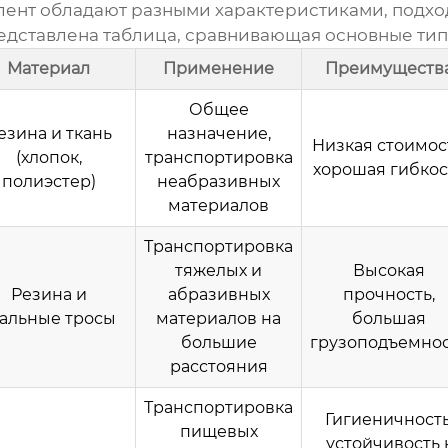
лент обладают разными характеристиками, подх
дставлена таблица, сравнивающая основные тип
Материал
Применение
Преимуществ
Общее
езина и ткань
назначение,
Низкая стоимос
(хлопок,
транспортировка
хорошая гибкос
полиэстер)
неабразивных
материалов
Транспортировка
тяжелых и
Высокая
Резина и
абразивных
прочность,
тальные тросы
материалов на
большая
большие
грузоподъемно
расстояния
Транспортировка
Гигиеничность
пищевых
устойчивость 