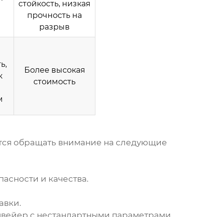
стойкость, низкая
прочность на
разрыв
ь,
Более высокая
к
стоимость
м
ся обращать внимание на следующие
пасности и качества.
авки.
нвейер с нестандартными параметрами,