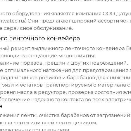
ого оборудования является компания ООО Датун
hwatec.ru/
. Они предлагают широкий ассортимен
ое сервисное обслуживание.
го ленточного конвейера
нный ремонт
выдвижного ленточного конвейера B
проводить следующие мероприятия:
аличие порезов, трещин и других повреждений.
 оптимального натяжения для предотвращения п
 подшипников роликов и барабанов для снижени
грязи и остатков транспортируемого материала с
ровня масла в редукторе, проверка состояния эл
еспечение надежного контакта во всех электрич
я
жения ленты, очистка барабанов от загрязнений
стка ленты или всей ленты целиком.
врежденных подшипников.