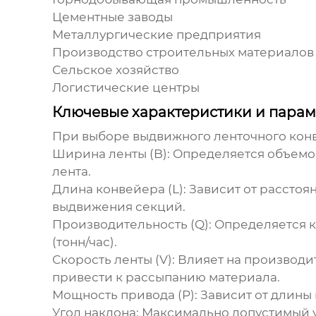
Цементные заводы
Металлургические предприятия
Производство строительных материалов
Сельское хозяйство
Логистические центры
Ключевые характеристики и пара
При выборе
выдвижного ленточного кон
Ширина ленты (B):
Определяется объемом
лента.
Длина конвейера (L):
Зависит от расстоя
выдвижения секций.
Производительность (Q):
Определяется к
(тонн/час).
Скорость ленты (V):
Влияет на производи
привести к рассыпанию материала.
Мощность привода (P):
Зависит от длины 
Угол наклона:
Максимально допустимый у