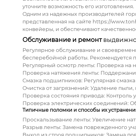
уточните возможность его изготовления.
Одним из надежных производителей горн
представленная на сайте
https://www.ton
конвейеры
, и обеспечивают качественн
Обслуживание и ремонт
выдвижно
Регулярное обслуживание и своевреме
бесперебойной работы. Рекомендуется 
Регулярный осмотр ленты:
Проверка на н
Проверка натяжения ленты:
Поддержание
Смазка подшипников:
Регулярная смазка
Очистка от загрязнений:
Удаление пыли, 
Проверка состояния привода:
Контроль у
Проверка электрических соединений:
Об
Типичные поломки и способы их устранени
Проскальзывание ленты:
Увеличение натя
Разрыв ленты:
Замена поврежденного уча
Выход из строя подшипников:
Замена по