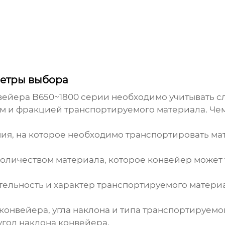
метры выбора
вейера B650~1800 серии
необходимо учитывать с
 и фракцией транспортируемого материала. Чем
ния, на которое необходимо транспортировать ма
оличеством материала, которое конвейер может
тельность и характер транспортируемого матери
конвейера, угла наклона и типа транспортируемо
гол наклона конвейера.