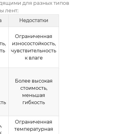
одящими для разных типов
ы лент:
а
Недостатки
Ограниченная
ть,
износостойкость,
ть
чувствительность
к влаге
Более высокая
стоимость,
меньшая
сть
гибкость
Ограниченная
,
температурная
к