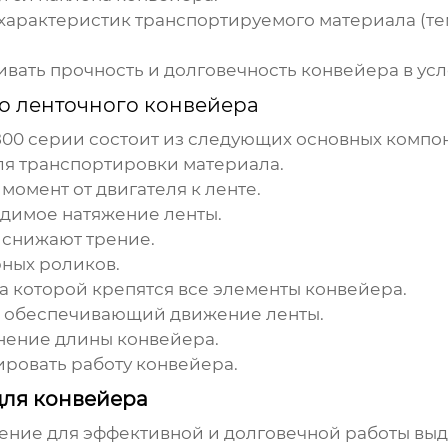
характеристик транспортируемого материала (те
ать прочность и долговечность конвейера в усл
о ленточного конвейера
800 серии
состоит из следующих основных компон
я транспортировки материала.
омент от двигателя к ленте.
димое натяжение ленты.
 снижают трение.
рных роликов.
а которой крепятся все элементы конвейера.
, обеспечивающий движение ленты.
ение длины конвейера.
ровать работу конвейера.
для конвейера
ение для эффективной и долговечной работы
выд