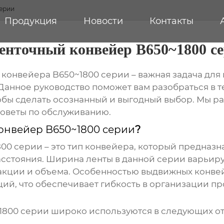
серии
Продукция
Новости
Контакты
енточный конвейер B650~1800 с
 конвейера B650~1800 серии
– важная задача дл
Данное руководство поможет вам разобраться в т
тобы сделать осознанный и выгодный выбор. Мы 
оветы по обслуживанию.
онвейер B650~1800 серии
?
800 серии
– это тип конвейера, который предназ
стояния. Ширина ленты в данной серии варьирует
акции и объема. Особенностью выдвижных конве
ий, что обеспечивает гибкость в организации п
1800 серии
широко используются в следующих от