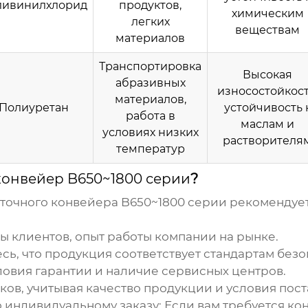
ливинилхлорид
продуктов,
химическим
легких
веществам
материалов
Транспортировка
Высокая
абразивных
износостойкост
материалов,
Полиуретан
устойчивость 
работа в
маслам и
условиях низких
растворителя
температур
конвейер B650~1800 серии
?
точного конвейера B650~1800 серии
рекомендует
ы клиентов, опыт работы компании на рынке.
сь, что продукция соответствует стандартам безо
ловия гарантии и наличие сервисных центров.
ов, учитывая качество продукции и условия пост
 индивидуальному заказу:
Если вам требуется ко