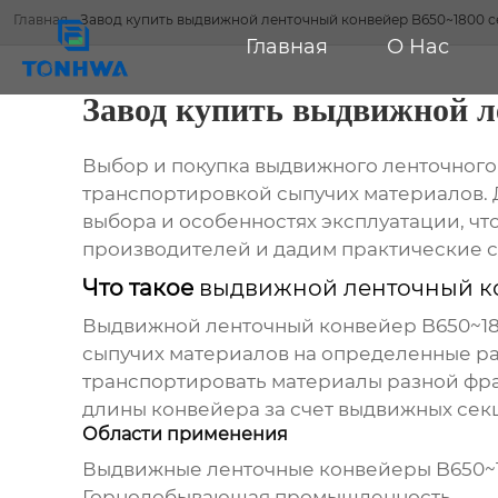
Главная
-
Завод купить выдвижной ленточный конвейер B650~1800 
Главная
О Нас
Завод купить выдвижной л
Выбор и покупка
выдвижного ленточного
транспортировкой сыпучих материалов. 
выбора и особенностях эксплуатации, ч
производителей и дадим практические с
Что такое
выдвижной ленточный к
Выдвижной ленточный конвейер B650~1
сыпучих материалов на определенные рас
транспортировать материалы разной фр
длины конвейера за счет выдвижных секц
Области применения
Выдвижные ленточные конвейеры B650~
Горнодобывающая промышленность