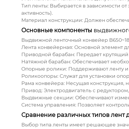
Тип ленты:
Выбирается в зависимости от 
активность).
Материал конструкции:
Должен обеспечив
Основные компоненты
выдвижног
Выдвижной ленточный конвейер B650~1
Лента конвейерная:
Основной элемент дл
Приводной барабан:
Передает крутящий м
Натяжной барабан:
Обеспечивает необхо
Опорные ролики:
Поддерживают ленту и
Роликоопоры:
Служат для установки опо
Рама конвейера:
Несущая конструкция, н
Привод:
Электродвигатель с редуктором
Выдвижные секции:
Обеспечивают измен
Система управления:
Позволяет контроли
Сравнение различных типов лент 
Выбор типа ленты имеет решающее знач