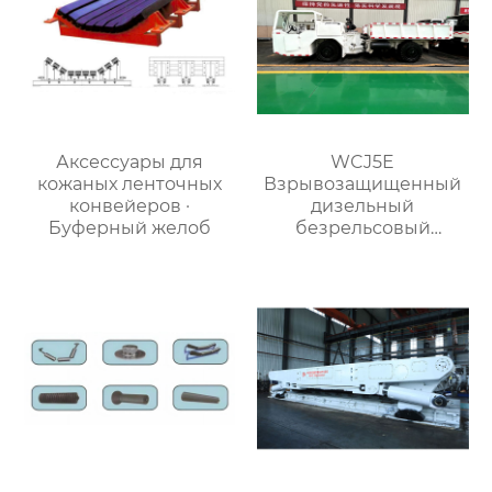
Аксессуары для
WCJ5E
кожаных ленточных
Взрывозащищенный
конвейеров ·
дизельный
Буферный желоб
безрельсовый
шахтный самосвал