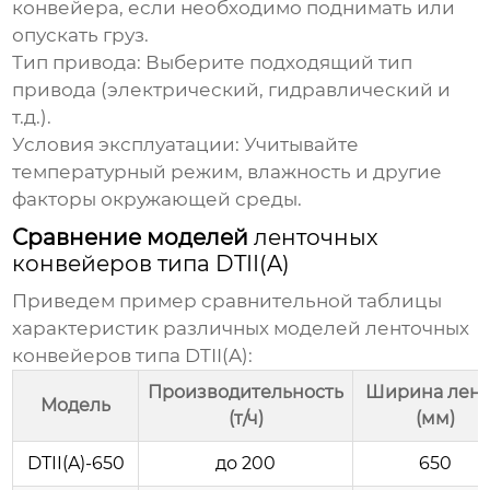
конвейера, если необходимо поднимать или
опускать груз.
Тип привода:
Выберите подходящий тип
привода (электрический, гидравлический и
т.д.).
Условия эксплуатации:
Учитывайте
температурный режим, влажность и другие
факторы окружающей среды.
Сравнение моделей
ленточных
конвейеров типа DTII(A)
Приведем пример сравнительной таблицы
характеристик различных моделей
ленточных
конвейеров типа DTII(A)
:
Производительность
Ширина лен
Модель
(т/ч)
(мм)
DTII(A)-650
до 200
650