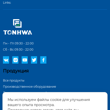
Links:
Пн - Пт:09:30 - 22:00
Сб - Вс:09:30 - 22:00





Продукция
Все продукты
Производственное оборудование
Демонстрация в мастерской
Инспекционное оборудование
Мы используем файлы cookie для улучшения
вашего опыта просмотра.
Контактная информация