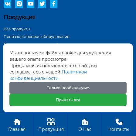





Продукция
Все продукты
Производственное оборудование
Демонстрация в мастерской
Инспекционное оборудование
Мы используем файлы cookie для улучшения
вашего опыта просмотра.
Контактная информация
Продолжая использовать этот сайт, вы
соглашаетесь с нашей
Политикой
Тунхуа Группа, промышленный парк по
конфиденциальности.
производству оборудования, город Датун,
провинция Шаньси
Только необходимые
571452961@qq.com
Принять все
+86-18835281156
Авторское право ©ООО Датун Тунхуа Горных Машин




Производство
Главная
Продукция
О Hас
Контакты