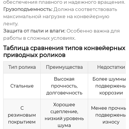
обеспечения плавного и надежного вращения.
Грузоподъемность:
Должна соответствовать
максимальной нагрузке на конвейерную
ленту.
Защита от пыли и влаги:
Особенно важна для
работы в сложных условиях.
Таблица сравнения типов конвейерных
приводных роликов
Тип ролика
Преимущества
Недостатки
Высокая
Более шумные
Стальные
прочность,
подвержены
долговечность
коррозии
Хорошее
С
Менее прочные
сцепление,
резиновым
подвержены
низкий уровень
покрытием
износу
шума