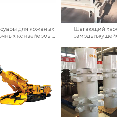
ссуары для кожаных
Шагающий хво
очных конвейеров ·
самодвижущей
Ролики
машины