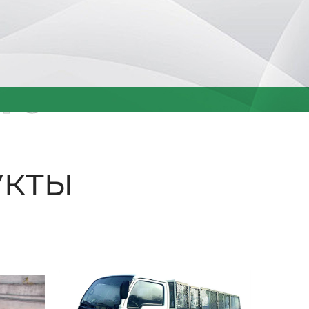
ые
кты