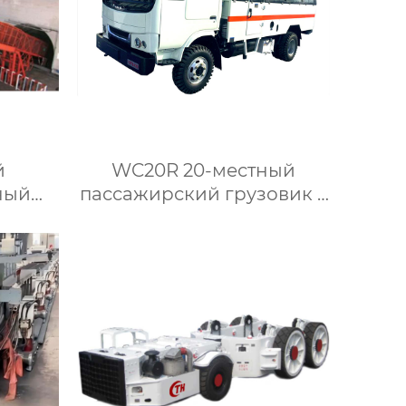
й
WC20R 20-местный
ный
пассажирский грузовик с
шим
плоской головкой
а