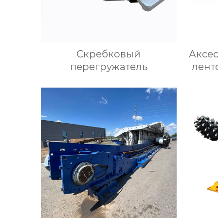
Скребковый
Аксе
перегружатель
лент