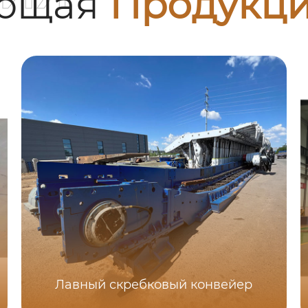
ующая
Продукц
Лавный скребковый конвейер