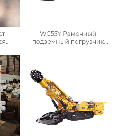
ст
WC55Y Рамочный
ся
подземный погрузчик
для перевозки крепи