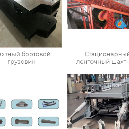
хтный бортовой
Стационарны
грузовик
ленточный шахт
конвейер с боль
углом наклон