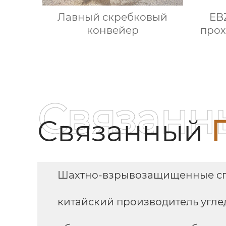
Лавный скребковый
EB
конвейер
прох
Связанн
Связанный
Шахтно-взрывозащищенные сп
китайский производитель угле