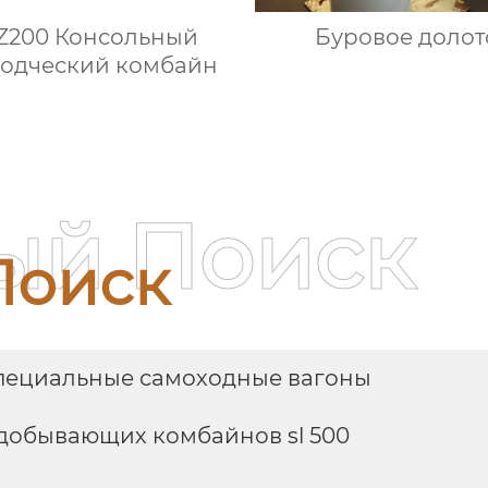
Z200 Консольный
Буровое долот
одческий комбайн
ый Поиск
Поиск
ециальные самоходные вагоны
добывающих комбайнов sl 500