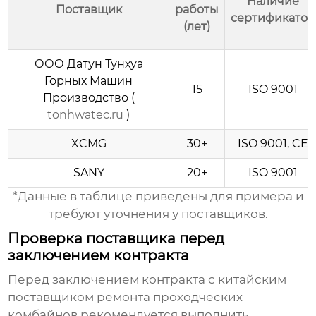
Наличие
Поставщик
работы
сертификатов
(лет)
ООО Датун Тунхуа
Горных Машин
15
ISO 9001
Производство (
tonhwatec.ru
)
XCMG
30+
ISO 9001, CE
SANY
20+
ISO 9001
*Данные в таблице приведены для примера и
требуют уточнения у поставщиков.
Проверка поставщика перед
заключением контракта
Перед заключением контракта с китайским
поставщиком
ремонта проходческих
комбайнов
рекомендуется выполнить