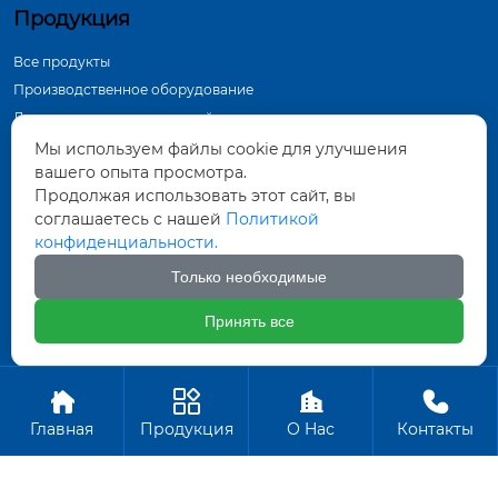
Продукция
Все продукты
Производственное оборудование
Демонстрация в мастерской
Инспекционное оборудование
Мы используем файлы cookie для улучшения
вашего опыта просмотра.
Контактная информация
Продолжая использовать этот сайт, вы
соглашаетесь с нашей
Политикой
Тунхуа Группа, промышленный парк по
конфиденциальности.
производству оборудования, город Датун,
провинция Шаньси
Только необходимые
571452961@qq.com
Принять все
+86-18835281156
Авторское право ©ООО Датун Тунхуа Горных Машин




Производство
Главная
Продукция
О Hас
Контакты