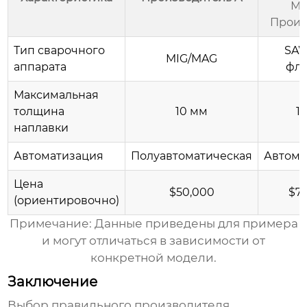
М
Произ
Тип сварочного
SAW
MIG/MAG
аппарата
фл
Максимальная
толщина
10 мм
1
наплавки
Автоматизация
Полуавтоматическая
Автома
Цена
$50,000
$7
(ориентировочно)
Примечание: Данные приведены для примера
и могут отличаться в зависимости от
конкретной модели.
Заключение
Выбор правильного производителя