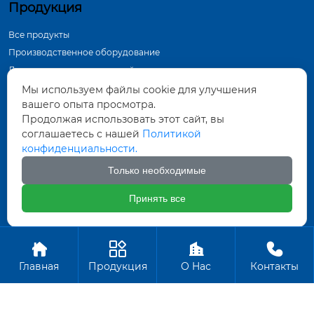
Продукция
Все продукты
Производственное оборудование
Демонстрация в мастерской
Инспекционное оборудование
Мы используем файлы cookie для улучшения
вашего опыта просмотра.
Контактная информация
Продолжая использовать этот сайт, вы
соглашаетесь с нашей
Политикой
Тунхуа Группа, промышленный парк по
конфиденциальности.
производству оборудования, город Датун,
провинция Шаньси
Только необходимые
571452961@qq.com
Принять все
+86-18835281156
Авторское право ©ООО Датун Тунхуа Горных Машин




Производство
Главная
Продукция
О Hас
Контакты