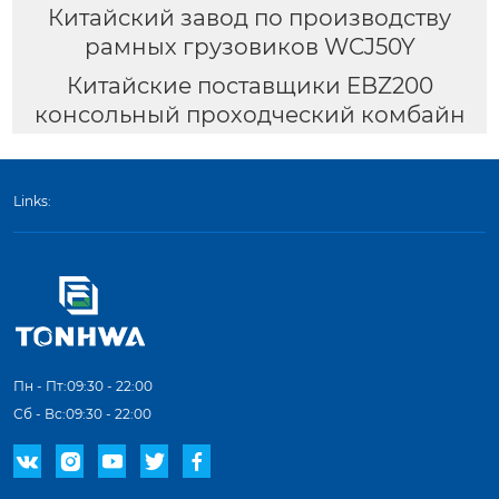
Китайский завод по производству
рамных грузовиков WCJ50Y
Китайские поставщики EBZ200
консольный проходческий комбайн
Links:
Пн - Пт:09:30 - 22:00
Сб - Вс:09:30 - 22:00




