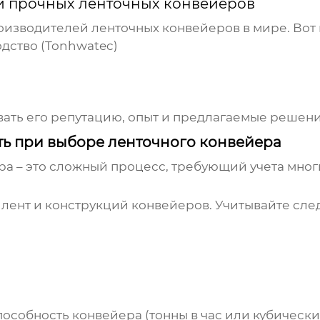
и прочных ленточных конвейеров
оизводителей ленточных конвейеров в мире. Вот
дство (Tonhwatec)
ать его репутацию, опыт и предлагаемые решени
ть при выборе ленточного конвейера
 – это сложный процесс, требующий учета многи
 лент и конструкций конвейеров. Учитывайте сл
обность конвейера (тонны в час или кубические