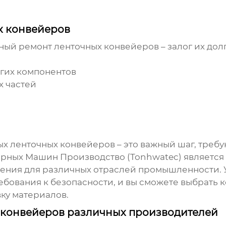
х конвейеров
ый ремонт ленточных конвейеров – залог их дол
угих компонентов
х частей
ых ленточных конвейеров
– это важный шаг, треб
Горных Машин Производство (Tonhwatec) является
ния для различных отраслей промышленности. 
ебования к безопасности, и вы сможете выбрать 
ку материалов.
 конвейеров различных производителей