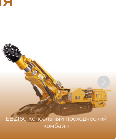
EBZ160 Консольный проходческий
WC
комбайн