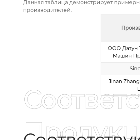
Данная таблица демонстрирует примерно
производителей.
Произ
ООО Датун 
Машин Пр
Sin
Jinan Zhangl
Соответ
L
Продукц
Соответств