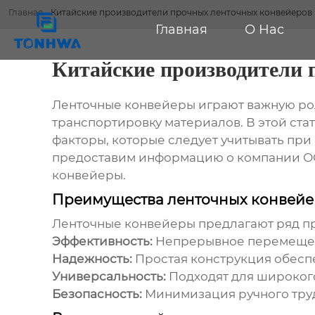
Главная
-
Китайские производители прочных ленточных конвейеров
Главная
О Нас
Китайские производители 
Ленточные конвейеры играют важную ро
транспортировку материалов. В этой ст
факторы, которые следует учитывать при
предоставим информацию о компании ОО
конвейеры.
Преимущества ленточных конвейе
Ленточные конвейеры предлагают ряд п
Эффективность:
Непрерывное перемещен
Надежность:
Простая конструкция обесп
Универсальность:
Подходят для широког
Безопасность:
Минимизация ручного труд