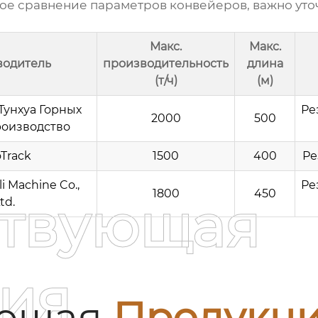
е сравнение параметров конвейеров, важно уточ
Макс.
Макс.
водитель
производительность
длина
(т/ч)
(м)
Тунхуа Горных
Ре
2000
500
оизводство
oTrack
1500
400
Ре
i Machine Co.,
Ре
1800
450
ствующая
td.
ия
ующая
Продукц