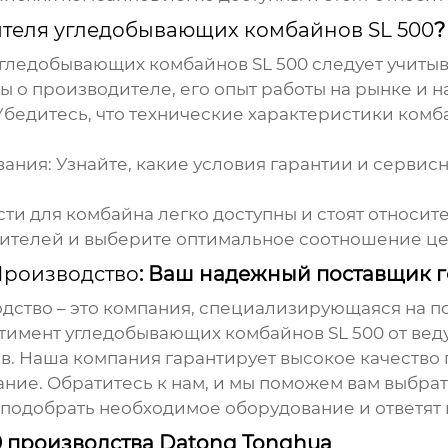
ителя угледобывающих комбайнов SL 500
?
угледобывающих комбайнов SL 500
следует учиты
ы о производителе, его опыт работы на рынке и н
бедитесь, что технические характеристики комб
вания:
Узнайте, какие условия гарантии и сервис
сти для комбайна легко доступны и стоят относит
ителей и выберите оптимальное соотношение цен
Производство
: Ваш надежный поставщик 
одство
– это компания, специализирующаяся на п
ртимент
угледобывающих комбайнов SL 500
от ве
в. Наша компания гарантирует высокое качество
ие. Обратитесь к нам, и мы поможем вам выбра
подобрать необходимое оборудование и ответят 
0 производства Datong Tonghua