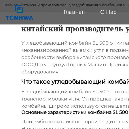
Главная
-
китайский производитель угледобывающих комбайнов sl 5
Главная
О Нас
китайский производитель 
Угледобывающий комбайн SL 500 от кита
механизированной выемки угля в подзем
особенности выбора
китайского произв
ООО Датун Тунхуа Горных Машин Производ
оборудования.
Что такое угледобывающий комбай
Угледобывающий комбайн SL 500 – это с
транспортировки угля. Он предназначен 
комбайны широко используются на шахта
Основные характеристики комбайна SL 500
При выборе
китайского производителя 
Ниже приведены основные параметры, на