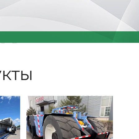
ые
кты