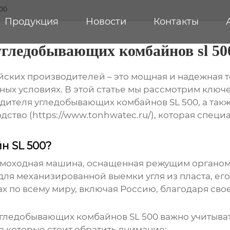
00
Продукция
Новости
Контакты
угледобывающих комбайнов sl 50
йских производителей – это мощная и надежная т
ных условиях. В этой статье мы рассмотрим ключ
одителя угледобывающих комбайнов SL 500
, а та
ство (https://www.tonhwatec.ru/), которая специ
н SL 500?
амоходная машина, оснащенная режущим органом
для механизированной выемки угля из пласта, его
х по всему миру, включая Россию, благодаря сво
угледобывающих комбайнов SL 500
важно учитыват
 которые стоит обратить внимание: