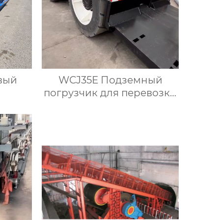
вый
WCJ35E Подземный
погрузчик для перевозки
крепи