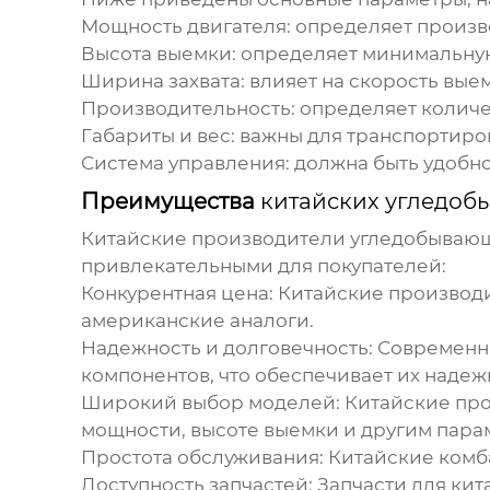
Мощность двигателя:
определяет произво
Высота выемки:
определяет минимальную 
Ширина захвата:
влияет на скорость выем
Производительность:
определяет количес
Габариты и вес:
важны для транспортиров
Система управления:
должна быть удобно
Преимущества
китайских угледоб
Китайские производители угледобывающ
привлекательными для покупателей:
Конкурентная цена:
Китайские производ
американские аналоги.
Надежность и долговечность:
Современ
компонентов, что обеспечивает их надеж
Широкий выбор моделей:
Китайские пр
мощности, высоте выемки и другим пара
Простота обслуживания:
Китайские ком
Доступность запчастей:
Запчасти для
кит