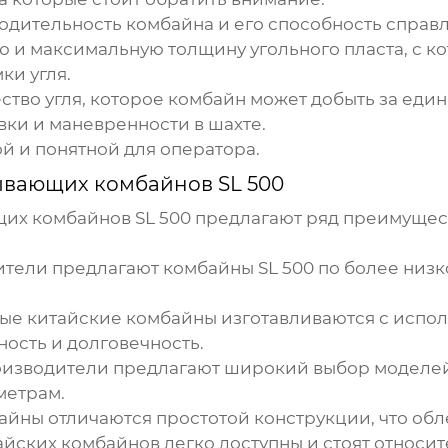
дительность комбайна и его способность справл
и максимальную толщину угольного пласта, с ко
ки угля.
тво угля, которое комбайн может добыть за еди
ки и маневренности в шахте.
й и понятной для оператора.
ывающих комбайнов SL 500
их комбайнов SL 500
предлагают ряд преимущест
ители
предлагают комбайны SL 500 по более низк
ные
китайские комбайны
изготавливаются с испо
ность и долговечность.
оизводители
предлагают широкий выбор моделей 
метрам.
байны
отличаются простотой конструкции, что обл
айских комбайнов
легко доступны и стоят относи