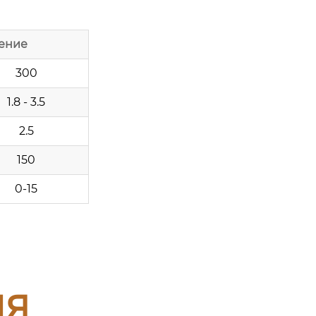
ение
300
1.8 - 3.5
2.5
150
0-15
ия