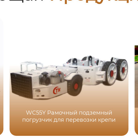
WC55Y Рамочный подземный
погрузчик для перевозки крепи