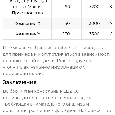
ООО Датун Тунхуа
Горных Машин
160
3200
80
Производство
Компания X
150
3000
70
Компания Y
170
3300
85
Примечание: Данные в таблице приведены
для примера и могут отличаться в зависимости
от конкретной модели. Рекомендуется
уточнять актуальную информацию у
производителей.
Заключение
Выбор
Китай консольные EBZ160
производитель
– ответственная задача,
требующая внимательного анализа и
сравнения различных факторов. Надеемся, что