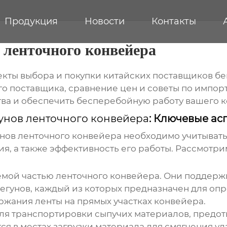
Продукция
Новости
Контакты
 ленточного конвейера
екты выбора и покупки
китайских поставщиков бе
о поставщика, сравнение цен и советы по импорт
ва и обеспечить бесперебойную работу вашего 
унов ленточного конвейера
: Ключевые ас
нов ленточного конвейера
необходимо учитывать
я, а также эффективность его работы. Рассмотри
емой частью ленточного конвейера. Они поддерж
егунов, каждый из которых предназначен для оп
жания ленты на прямых участках конвейера.
я транспортировки сыпучих материалов, предот
я в местах загрузки материала для смягчения уд