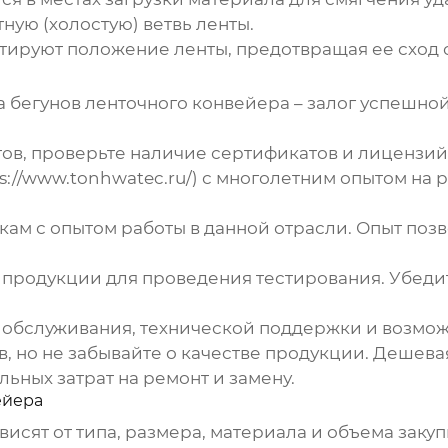
ую (холостую) ветвь ленты.
ируют положение ленты, предотвращая ее сход 
а бегунов ленточного конвейера
– залог успешно
ов, проверьте наличие сертификатов и лицензий
s://www.tonhwatec.ru/
) с многолетним опытом на 
ам с опытом работы в данной отрасли. Опыт поз
продукции для проведения тестирования. Убедит
 обслуживания, технической поддержки и возможн
, но не забывайте о качестве продукции. Дешева
ьных затрат на ремонт и замену.
ейера
висят от типа, размера, материала и объема заку