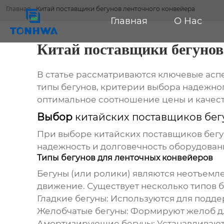
Главная
-
Китай поставщики бегунов ленточного конвейера
Главная
О Нас
Китай поставщики бегунов
В статье рассматриваются ключевые асп
типы бегунов, критерии выбора надежног
оптимальное соотношение цены и качест
Выбор
китайских поставщиков бег
При выборе
китайских поставщиков бегу
надежность и долговечность оборудовани
Типы бегунов для ленточных конвейеров
Бегуны (или ролики) являются неотъемл
движение. Существует несколько типов б
Гладкие бегуны:
Используются для поддер
Желобчатые бегуны:
Формируют желоб дл
Амортизирующие бегуны:
Устанавливаютс