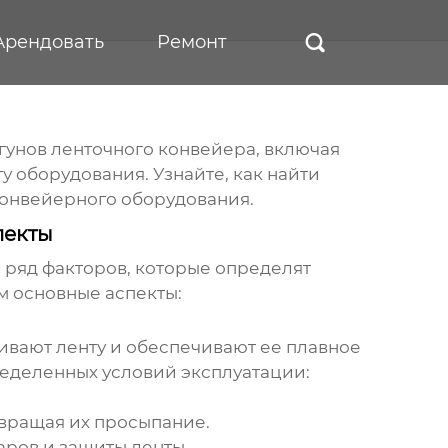
Арендовать
Ремонт

гунов ленточного конвейера
, включая
у оборудования. Узнайте, как найти
конвейерного оборудования.
пекты
 ряд факторов, которые определят
м основные аспекты:
ивают ленту и обеспечивают ее плавное
ределенных условий эксплуатации:
вращая их просыпание.
аров и защиты ленты.