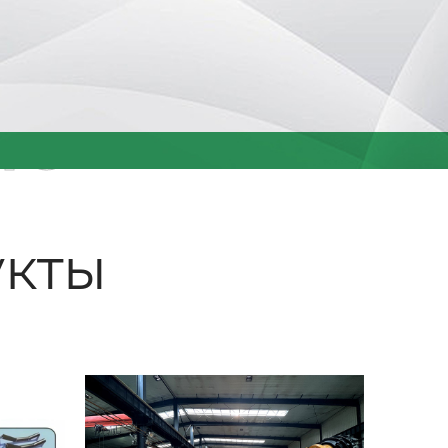
ые
кты