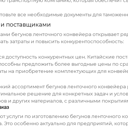
ю транспортную компанию, которая обеспечит с
товьте все необходимые документы для таможенн
ми поставщиками
ами бегунов ленточного конвейера
открывает ря
ть затраты и повысить конкурентоспособность:
я доступность конкурентных цен.
Китайские пос
пособны предложить более выгодные цены по сра
раты на приобретение комплектующих для конвей
кий ассортимент
бегунов ленточного конвейера
тимальное решение для конкретных задач и усло
ров и других материалов, с различными покрыти
аказ
т услуги по изготовлению
бегунов ленточного к
 Это особенно актуально для предприятий, кот