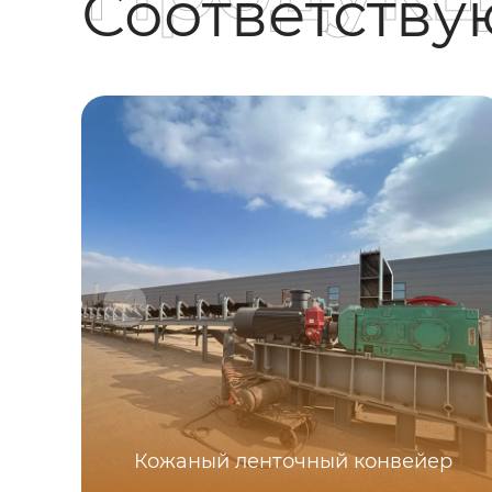
Соответств
Кожаный ленточный конвейер