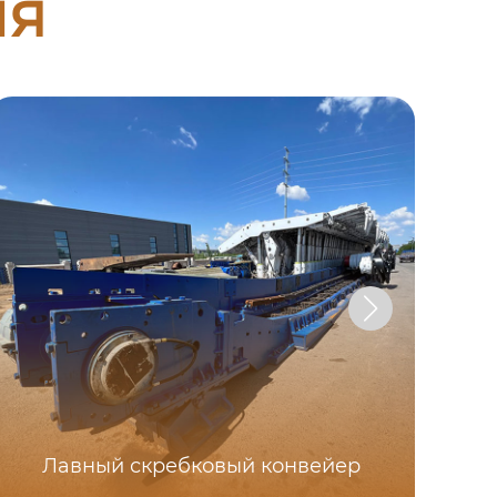
ия
Ст
Лавный скребковый конвейер
ко