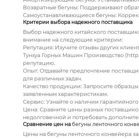
Возвратные бегуны:
Поддерживают обратн
Самоустанавливающиеся бегуны:
Коррект
Критерии выбора надежного поставщика
Выбор надежного
китайского поставщик
внимание на следующие критерии:
Репутация:
Изучите отзывы других клиент
Тунхуа Горных Машин Производство (
http
репутацию.
Опыт:
Отдавайте предпочтение поставщик
для различных задач.
Качество продукции:
Запросите образцы 
заявленным характеристикам.
Сервис:
Узнайте о наличии гарантийного
Цена:
Сравните цены разных поставщиков
недолговечной и потребовать дополнител
Сравнение цен на
бегуны ленточного конв
Цены на
бегуны ленточного конвейера
за