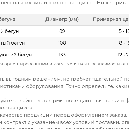
 нескольких
китайских поставщиков
. Ниже прив
бегуна
Диаметр (мм)
Примерная цен
ий бегун
89
5 - 1
тый бегун
108
8 - 1
ующий бегун
133
12 - 
 ориентировочными и могут меняться в зависимости от п
ь выгодным решением, но требует тщательной по
истиками оборудования:
Точно определите, каки
уйте онлайн-платформы, посещайте выставки и ф
поставщиков.
качество продукции перед оформлением заказа.
контракт с указанием всех условий поставки, опл