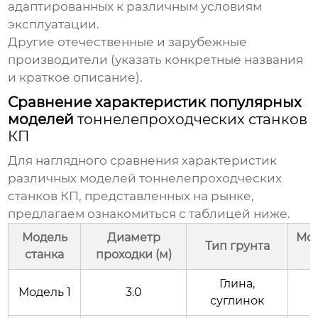
адаптированных к различным условиям
эксплуатации.
Другие отечественные и зарубежные
производители (указать конкретные названия
и краткое описание).
Сравнение характеристик популярных
моделей
тоннелепроходческих станков
КП
Для наглядного сравнения характеристик
различных моделей
тоннелепроходческих
станков КП
, представленных на рынке,
предлагаем ознакомиться с таблицей ниже.
Модель
Диаметр
Мо
Тип грунта
станка
проходки (м)
Глина,
Модель 1
3.0
суглинок