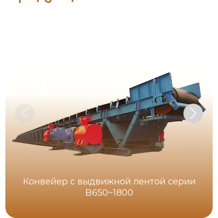
Конвейер с выдвижной лентой серии
B650~1800