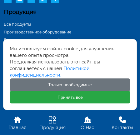
Продукция
Все продукты
Производственное оборудование
Демонстрация в мастерской
Инспекционное оборудование
Мы используем файлы cookie для улучшения
вашего опыта просмотра.
Контактная информация
Продолжая использовать этот сайт, вы
соглашаетесь с нашей
Политикой
Тунхуа Группа, промышленный парк по
конфиденциальности.
производству оборудования, город Датун,
провинция Шаньси
Только необходимые
571452961@qq.com
Принять все
+86-18835281156
Авторское право ©ООО Датун Тунхуа Горных Машин




Производство
Главная
Продукция
О Hас
Контакты