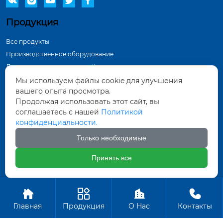
Продукция
Все продукты
Производственное оборудование
Демонстрация в мастерской
Инспекционное оборудование
Мы используем файлы cookie для улучшения
вашего опыта просмотра.
Контактная информация
Продолжая использовать этот сайт, вы
соглашаетесь с нашей
Политикой
Тунхуа Группа, промышленный парк по
конфиденциальности.
производству оборудования, город Датун,
провинция Шаньси
Только необходимые
571452961@qq.com
Принять все
+86-18835281156
Авторское право ©ООО Датун Тунхуа Горных Машин




Производство
Главная
Продукция
О Hас
Контакты