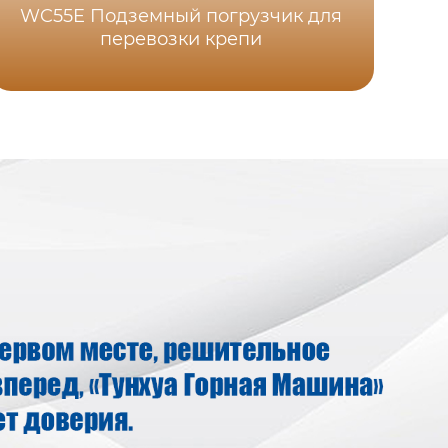
WC55E Подземный погрузчик для
D
перевозки крепи