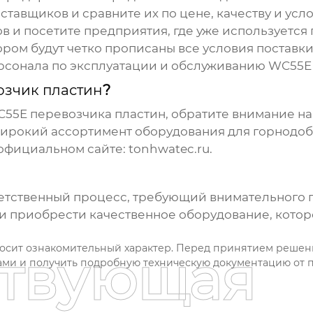
тавщиков и сравните их по цене, качеству и усл
в и посетите предприятия, где уже используется
ором будут четко прописаны все условия поставки
рсонала по эксплуатации и обслуживанию
WC55E 
озчик пластин
?
55E перевозчика пластин
, обратите внимание н
ирокий ассортимент оборудования для горнодо
 официальном сайте:
tonhwatec.ru
.
етственный процесс, требующий внимательного по
и приобрести качественное оборудование, котор
носит ознакомительный характер. Перед принятием решен
ствующая
ами и получить подробную техническую документацию от 