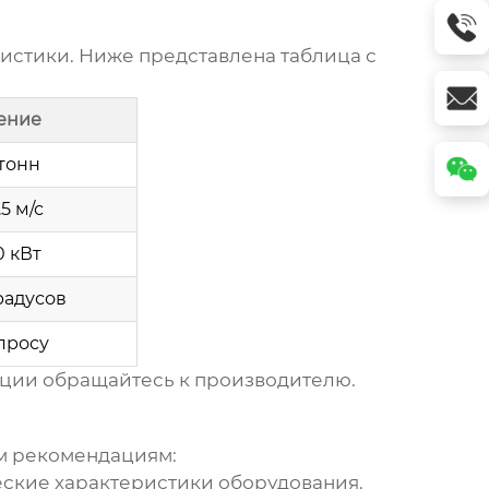
истики. Ниже представлена таблица с
ение
 тонн
1.5 м/с
30 кВт
радусов
просу
ции обращайтесь к производителю.
м рекомендациям:
ские характеристики оборудования.