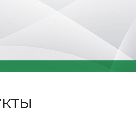
ые
кты