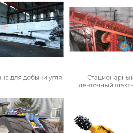
на для добычи угля
Стационарны
ленточный шахт
конвейер с боль
углом наклон