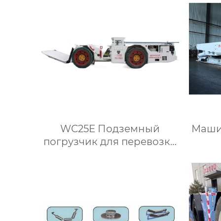
WC25E Подземный
Маши
погрузчик для перевозки
крепи