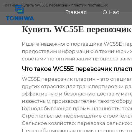
Главная
-
Купить WC55E перевозчик пластин поставщик
Главная
О Нас
Купить WC55E перевозчик
Ищете надежного поставщика
WC55E пер
предоставим информацию о технических
советами по оптимизации процесса заку
Что такое WC55E перевозчик пласт
WC55E перевозчик пластин
– это специ
других отраслях для транспортировки ра
эффективную и безопасную доставку мате
известным производителем такого обору
Горнодобывающая промышленность: тран
Строительство: перемещение строительн
Сельское хозяйство: перевозка сельско
Перерабатывающая промышленность: тра