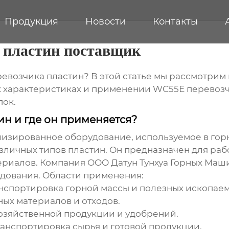
Продукция
Новости
Контакты
 пластин поставщик
евозчика пластин
? В этой статье мы рассмотри
 характеристиках и применении
WC55E перевозч
пок.
ин и где он применяется?
ализированное оборудование, используемое в г
зличных типов пластин. Он предназначен для раб
риалов. Компания ООО Датун Тунхуа Горных Маши
дования. Области применения:
спортировка горной массы и полезных ископаем
ых материалов и отходов.
хозяйственной продукции и удобрений.
нспортировка сырья и готовой продукции.