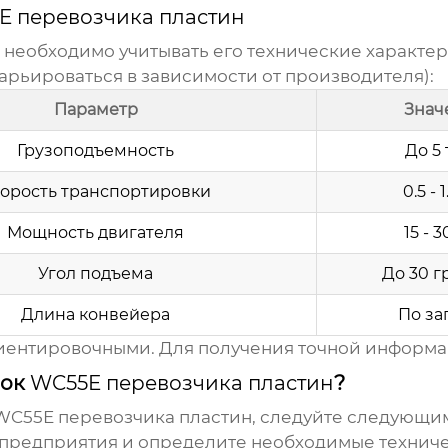
E перевозчика пластин
необходимо учитывать его технические характер
арьироваться в зависимости от производителя):
Параметр
Знач
Грузоподъемность
До 5
орость транспортировки
0.5 - 
Мощность двигателя
15 - 
Угол подъема
До 30 г
Длина конвейера
По за
иентировочными. Для получения точной информа
пок
WC55E перевозчика пластин
?
WC55E перевозчика пластин
, следуйте следующи
 предприятия и определите необходимые техниче