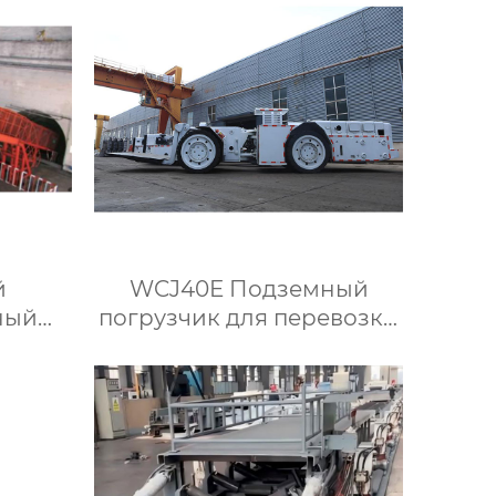
й
WCJ40E Подземный
ный
погрузчик для перевозки
шим
крепи
а