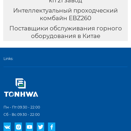
кп 21 завод
Интеллектуальный проходческий
комбайн EBZ260
Поставщики обслуживания горного
оборудования в Китае
Links:
Пн - Пт:09:30 - 22:00
Сб - Вс:09:30 - 22:00




