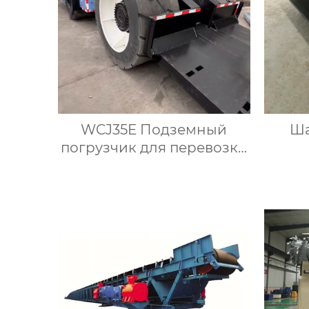
WCJ35E Подземный
Ша
погрузчик для перевозки
крепи