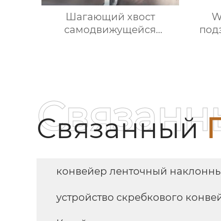
Шагающий хвост
W
самодвижущейся
под
машины
для
Связанн
Связанный
конвейер ленточный наклонн
устройство скребкового конве