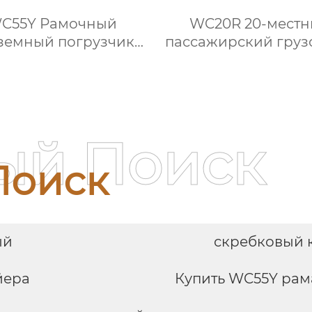
C55Y Рамочный
WC20R 20-мест
земный погрузчик
пассажирский груз
 перевозки крепи
плоской головк
ый Поиск
Поиск
ый
скребковый 
йера
Купить WC55Y рам