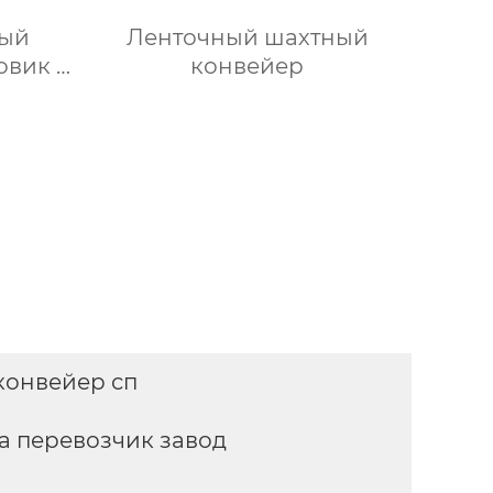
ный
Ленточный шахтный
овик с
конвейер
ой
конвейер сп
а перевозчик завод