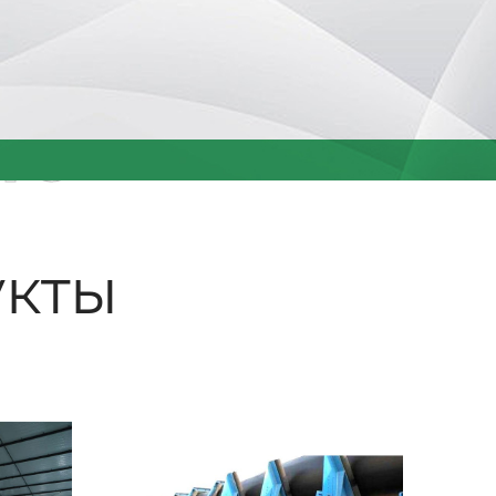
ые
кты