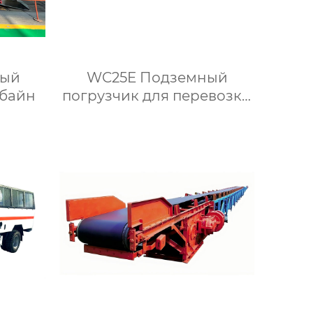
ный
WC25E Подземный
мбайн
погрузчик для перевозки
крепи