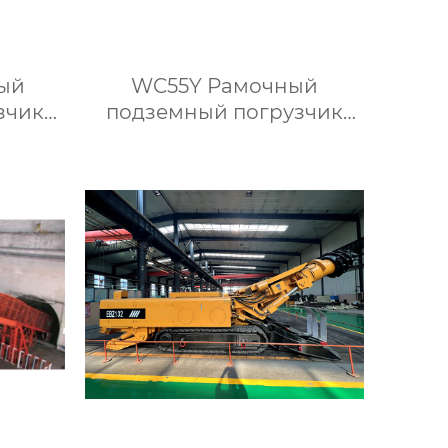
ый
WC55Y Рамочный
зчик
подземный погрузчик
репи
для перевозки крепи