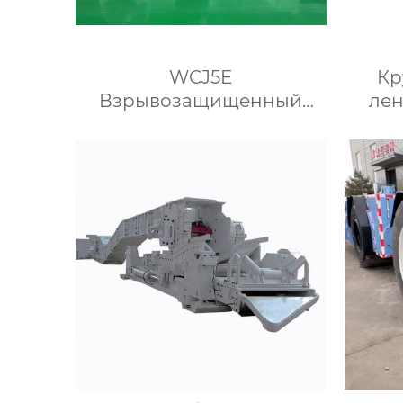
WCJ5E
Кр
Взрывозащищенный
лен
дизельный безрельсовый
шахтный самосвал