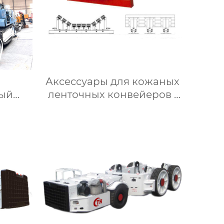
Аксессуары для кожаных
ный
ленточных конвейеров ·
мбайн
Буферный желоб