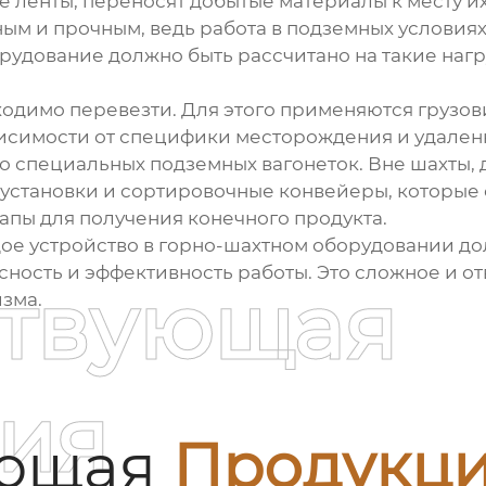
ие ленты, переносят добытые материалы к месту 
ым и прочным, ведь работа в подземных условиях
орудование должно быть рассчитано на такие нагр
одимо перевезти. Для этого применяются грузо
висимости от специфики месторождения и удален
до специальных подземных вагонеток. Вне шахты,
установки и сортировочные конвейеры, которые 
апы для получения конечного продукта.
ждое устройство в горно-шахтном оборудовании д
ность и эффективность работы. Это сложное и от
ствующая
зма.
ия
ующая
Продукц