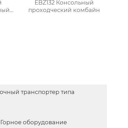
й
EBZ132 Консольный
ный
проходческий комбайн
шим
а
очный транспортер типа
Горное оборудование