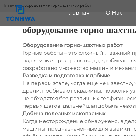
Главная
-
оборудование горно шахтных работ
Главная
О Нас
оборудование горно шахтн
Оборудование горно-шахтных работ
Горные работы – это сложный и важный 
подземные пространства, где добываютс
разработано множество машин и механиз
Разведка и подготовка к добыче
На первом этапе, когда ещё не известно,
дрели, пробивают скважины, позволяя уз
не обходятся без различных геофизическ
первых шагов, дальнейшая добыча невоз
Добыча полезных ископаемых
Когда месторождение обнаружено, в дел
машины, предназначенные для выемки г