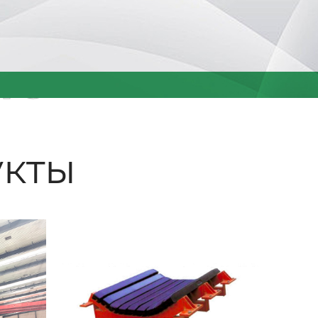
ые
кты