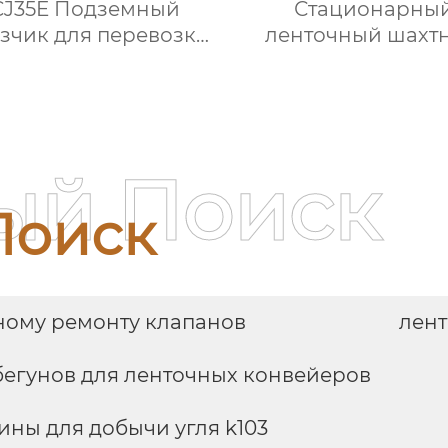
J35E Подземный
Стационарны
зчик для перевозки
ленточный шахт
крепи
конвейер с боль
углом наклон
ый Поиск
Поиск
ному ремонту клапанов
лент
 бегунов для ленточных конвейеров
ны для добычи угля k103