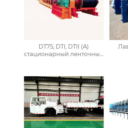
DT75, DTI, DTII (A)
Ла
стационарный ленточный
конвейер