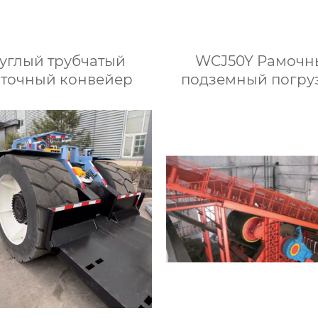
углый трубчатый
WCJ50Y Рамочн
точный конвейер
подземный погру
для перевозки к