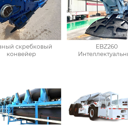
вный скребковый
EBZ260
конвейер
Интеллектуаль
проходческий ко