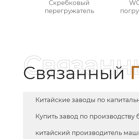
Скребковый
WC
перегружатель
погру
Связанн
Связанный
Китайские заводы по капиталь
Купить завод по производству
китайский производитель маши