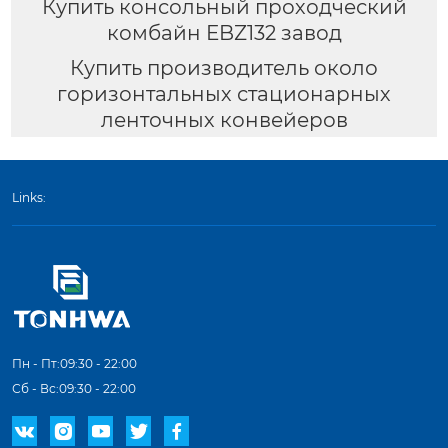
Купить консольный проходческий
комбайн EBZ132 завод
Купить производитель около
горизонтальных стационарных
ленточных конвейеров
Links:
Пн - Пт:09:30 - 22:00
Сб - Вс:09:30 - 22:00




