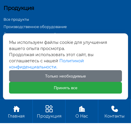
Продукция
Все продукты
Производственное оборудование
Демонстрация в мастерской
Инспекционное оборудование
Мы используем файлы cookie для улучшения
вашего опыта просмотра.
Контактная информация
Продолжая использовать этот сайт, вы
соглашаетесь с нашей
Политикой
Тунхуа Группа, промышленный парк по
конфиденциальности.
производству оборудования, город Датун,
провинция Шаньси
Только необходимые
571452961@qq.com
Принять все
+86-18835281156
Авторское право ©ООО Датун Тунхуа Горных Машин




Производство
Главная
Продукция
О Hас
Контакты