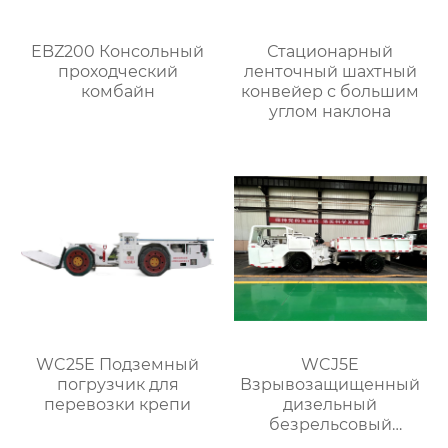
EBZ200 Консольный
Стационарный
проходческий
ленточный шахтный
комбайн
конвейер с большим
углом наклона
WC25E Подземный
WCJ5E
погрузчик для
Взрывозащищенный
перевозки крепи
дизельный
безрельсовый
шахтный самосвал