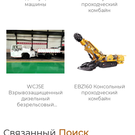
машины
проходческий
комбайн
WCJ5E
EBZ160 Консольный
Взрывозащищенный
проходческий
дизельный
комбайн
безрельсовый
шахтный самосвал
Связанный
Поиск