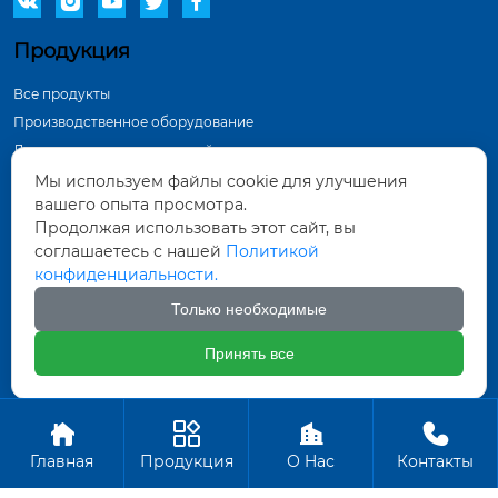





Продукция
Все продукты
Производственное оборудование
Демонстрация в мастерской
Инспекционное оборудование
Мы используем файлы cookie для улучшения
вашего опыта просмотра.
Контактная информация
Продолжая использовать этот сайт, вы
соглашаетесь с нашей
Политикой
Тунхуа Группа, промышленный парк по
конфиденциальности.
производству оборудования, город Датун,
провинция Шаньси
Только необходимые
571452961@qq.com
Принять все
+86-18835281156
Авторское право ©ООО Датун Тунхуа Горных Машин




Производство
Главная
Продукция
О Hас
Контакты