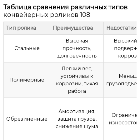
Таблица сравнения различных типов
конвейерных роликов 108
Тип ролика
Преимущества
Недостатки
Высокая
Высокий в
Стальные
прочность,
подверж
долговечность
корроз
Легкий вес,
устойчивы к
Меньша
Полимерные
коррозии, тихая
грузоподъе
работа
Амортизация,
Ограниче
Обрезиненные
защита грузов,
износостой
снижение шума