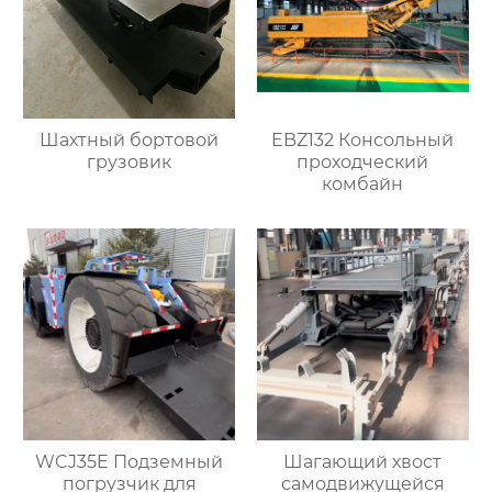
Шахтный бортовой
EBZ132 Консольный
грузовик
проходческий
комбайн
WCJ35E Подземный
Шагающий хвост
погрузчик для
самодвижущейся