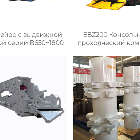
ейер с выдвижной
EBZ200 Консоль
ой серии B650~1800
проходческий ко