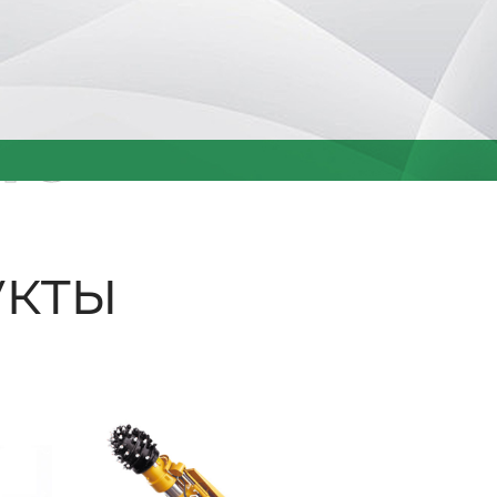
ые
кты