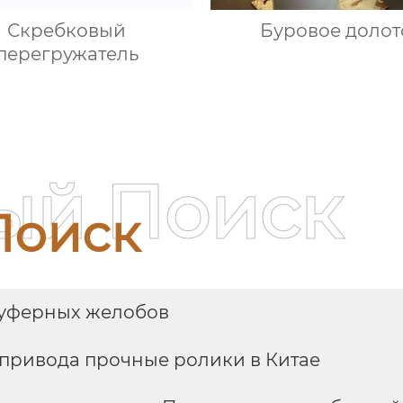
Скребковый
Буровое долот
перегружатель
ый Поиск
Поиск
буферных желобов
привода прочные ролики в Китае