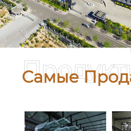
Самые П
Продукт
Самые Прод