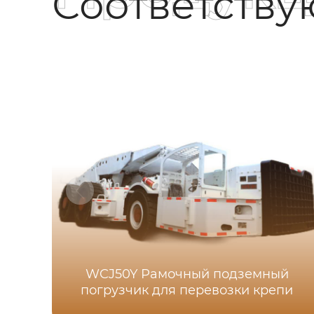
Соответств
WCJ50Y Рамочный подземный
погрузчик для перевозки крепи