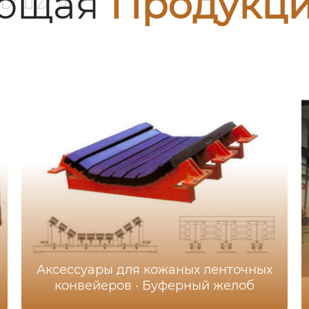
ующая
Продукц
Аксессуары для кожаных ленточных
конвейеров · Буферный желоб