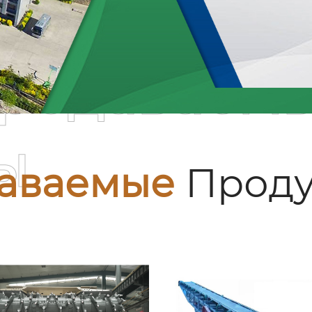
родаваем
ы
аваемые
Проду