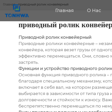
Главная
-
приводный ролик конвейерный
Главная
О Нас
приводный ролик конвейе
Приводной ролик конвейерный
Приводные ролики конвейерные – незаме
конвейера, которая везет грузы от одного
эффективно перемещаться. Они, словно 
застрять.
Функции и устройство приводного роли
Основная функция приводного ролика – п
благодаря специальному механизму, кото
включает в себя вал, на котором размещ
выбирается в зависимости от типа груза
долговечности и стойкости к износу. Ва
беспрепятственно перемещаться по нему