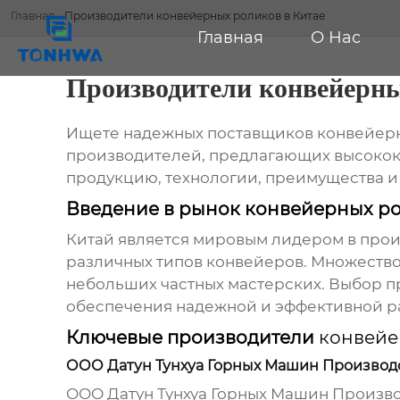
Главная
-
Производители конвейерных роликов в Китае
Главная
О Нас
Производители конвейерны
Ищете надежных поставщиков
конвейер
производителей, предлагающих высокок
продукцию, технологии, преимущества и 
Введение в рынок конвейерных ро
Китай является мировым лидером в про
различных типов конвейеров. Множество
небольших частных мастерских. Выбор 
обеспечения надежной и эффективной р
Ключевые производители
конвейе
ООО Датун Тунхуа Горных Машин Производств
ООО Датун Тунхуа Горных Машин Произво