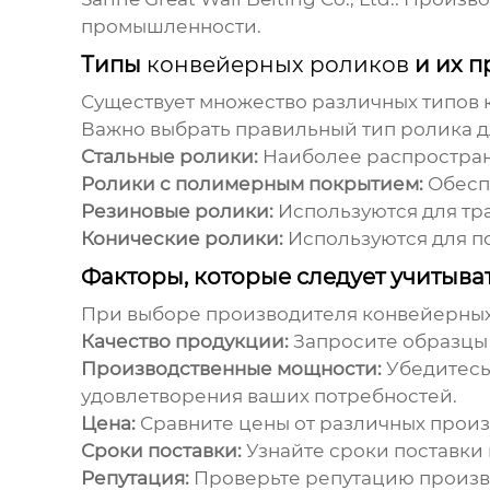
промышленности.
Типы
конвейерных роликов
и их 
Существует множество различных типов
Важно выбрать правильный тип ролика д
Стальные ролики:
Наиболее распростран
Ролики с полимерным покрытием:
Обеспе
Резиновые ролики:
Используются для тр
Конические ролики:
Используются для п
Факторы, которые следует учитыв
При выборе производителя
конвейерных
Качество продукции:
Запросите образцы 
Производственные мощности:
Убедитесь
удовлетворения ваших потребностей.
Цена:
Сравните цены от различных произ
Сроки поставки:
Узнайте сроки поставки 
Репутация:
Проверьте репутацию произво