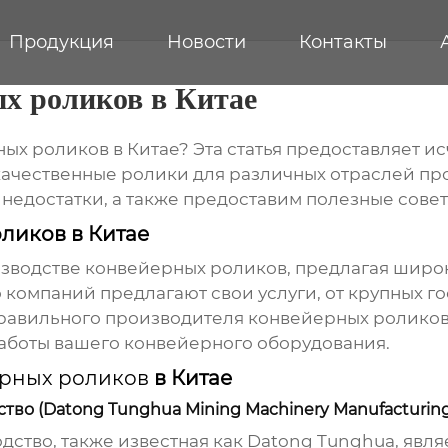
Продукция
Новости
Контакты
х роликов в Китае
ных роликов
в Китае? Эта статья предоставляет 
ачественные ролики для различных отраслей п
недостатки, а также предоставим полезные сове
ликов в Китае
изводстве
конвейерных роликов
, предлагая широ
 компаний предлагают свои услуги, от крупных г
правильного производителя
конвейерных ролико
аботы вашего конвейерного оборудования.
рных роликов
в Китае
о (Datong Tunghua Mining Machinery Manufacturing C
дство, также известная как Datong Tunghua, явл