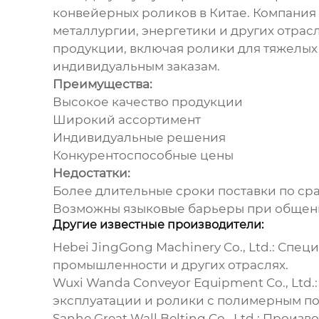
конвейерных роликов
в Китае. Компани
металлургии, энергетики и других отрас
продукции, включая ролики для тяжелы
индивидуальным заказам.
Преимущества:
Высокое качество продукции
Широкий ассортимент
Индивидуальные решения
Конкурентоспособные цены
Недостатки:
Более длительные сроки поставки по с
Возможны языковые барьеры при обще
Другие известные производители:
Hebei JingGong Machinery Co., Ltd.
: Спец
промышленности и других отраслях.
Wuxi Wanda Conveyor Equipment Co., Ltd.
эксплуатации и ролики с полимерным п
Sanhe Great Wall Belting Co., Ltd.
: Произв