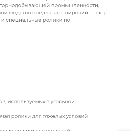
ля горнодобывающей промышленности,
роизводство
предлагает широкий спектр
 и специальные ролики по
и
ов, используемых в угольной
ючая ролики для тяжелых условий
ключая ролики для пищевой