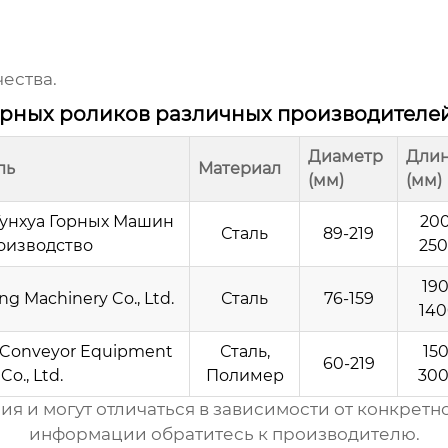
ества.
ерных роликов различных производителе
Диаметр
Дли
ль
Материал
(мм)
(мм)
унхуа Горных Машин
200
Сталь
89-219
оизводство
25
190
g Machinery Co., Ltd.
Сталь
76-159
14
Conveyor Equipment
Сталь,
150
60-219
Co., Ltd.
Полимер
30
я и могут отличаться в зависимости от конкретн
информации обратитесь к производителю.