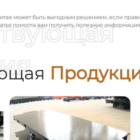
итае может быть выгодным решением, если прави
ствующая
 статья помогла вам получить полезную информаци
ия
ующая
Продукц