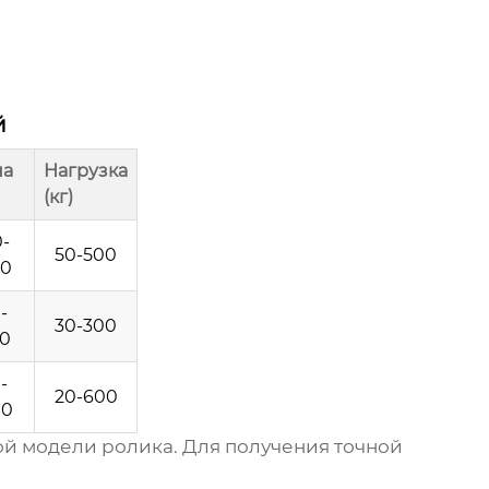
й
на
Нагрузка
(кг)
-
50-500
00
-
30-300
00
-
20-600
00
ой модели ролика. Для получения точной