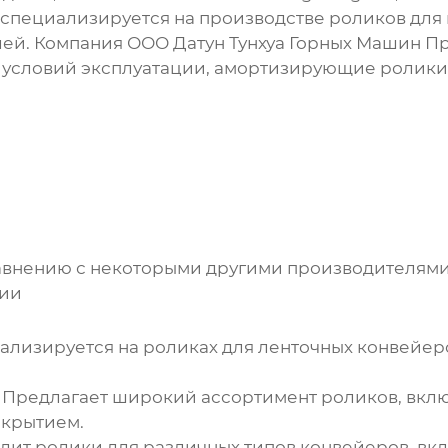
я специализируется на производстве роликов д
лей.
Компания ООО Датун Тунхуа Горных Машин П
х условий эксплуатации, амортизирующие ролики
равнению с некоторыми другими производителям
нии
иализируется на роликах для ленточных конвейер
: Предлагает широкий ассортимент роликов, вкл
окрытием.
одит ролики для различных типов конвейеров, в