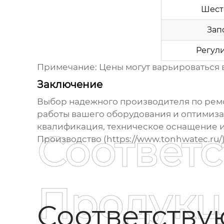
Шест
Зап
Регул
Примечание:
Цены могут варьироваться в
Заключение
Выбор надежного
производителя по ремо
работы вашего оборудования и оптимизац
квалификация, техническое оснащение и
Соответ
Производство (https://www.tonhwatec.ru
Продукц
Соответств