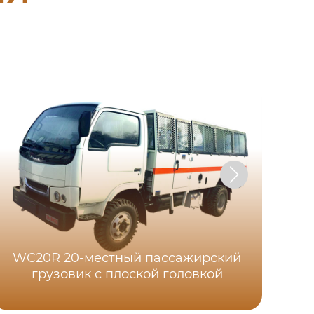
WC20R 20-местный пассажирский
грузовик с плоской головкой