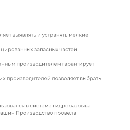
яет выявлять и устранять мелкие
цированных запасных частей
ванным
производителем
гарантирует
ких
производителей
позволяет выбрать
льзовался в системе гидроразрыва
 Машин Производство провела