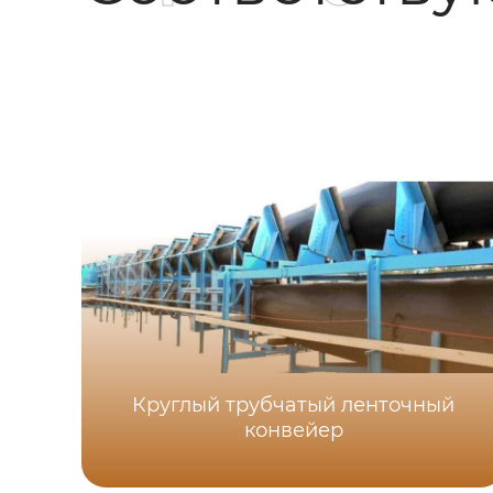
Круглый трубчатый ленточный
конвейер