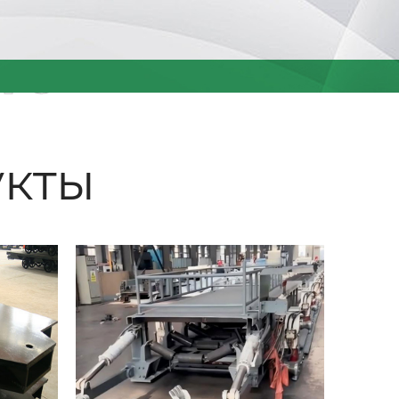
ые
кты