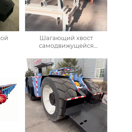
вой
Шагающий хвост
самодвижущейся
машины