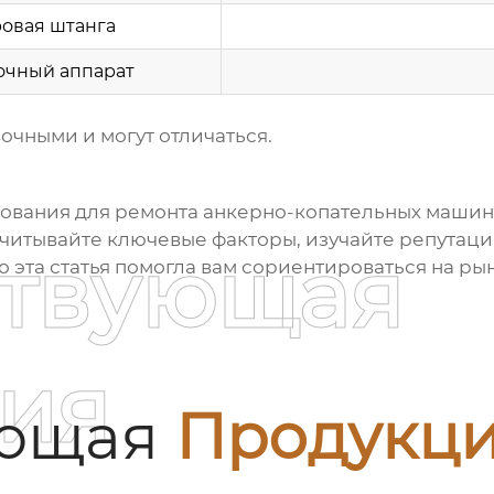
овая штанга
очный аппарат
чными и могут отличаться.
ования для ремонта
анкерно-копательных машин 
читывайте ключевые факторы, изучайте репутаци
ствующая
 эта статья помогла вам сориентироваться на ры
ия
ующая
Продукц