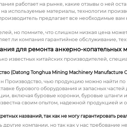
пания работает на рынке, какие отзывы о ней ост
на используемые материалы, технологии произво
 производитель предлагает все необходимые вам
ей, но помните, что слишком низкая цена может 
ляет ли компания гарантийное обслуживание, те
ания для ремонта анкерно-копательных м
ко известных китайских производителей, специ
о (Datong Tonghua Mining Machinery Manufacture Co.
н Производство, чью продукцию можно найти по
ставке бурового оборудования и запасных част
ии, включая буровые коронки, буровые штанги 
известна своим опытом, надежной продукцией и 
етных названий, так как не могу гарантировать реа
ь другие компании, но так как у нас требование