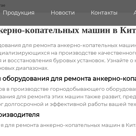
тае
Продукция
Новости
Контакты
керно-копательных машин в Кит
дования для ремонта
анкерно-копательных машин
циализирующихся на производстве качественного
и восстановления буровых установок. Узнайте о
новых диапазонах.
 оборудования для ремонта анкерно-коп
ов в производстве горнодобывающего оборудова
ования для ремонта этих машин также развит, пре
г долгосрочной и эффективной работы вашей тех
оизводителя
я для ремонта
анкерно-копательных машин в Кит