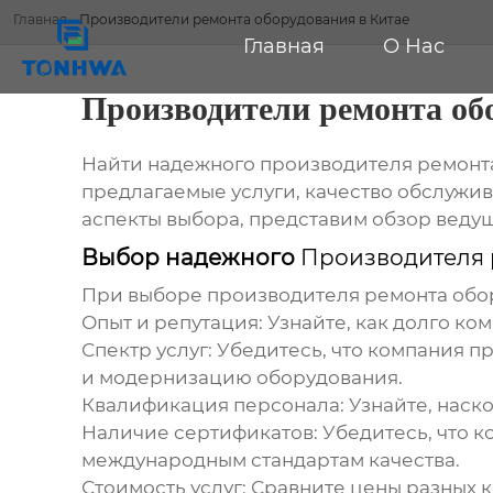
Главная
-
Производители ремонта оборудования в Китае
Главная
О Нас
Производители ремонта об
Найти надежного
производителя ремонта
предлагаемые услуги, качество обслужи
аспекты выбора, представим обзор веду
Выбор надежного
Производителя 
При выборе
производителя ремонта обо
Опыт и репутация:
Узнайте, как долго ко
Спектр услуг:
Убедитесь, что компания пр
и модернизацию оборудования.
Квалификация персонала:
Узнайте, наск
Наличие сертификатов:
Убедитесь, что 
международным стандартам качества.
Стоимость услуг:
Сравните цены разных к