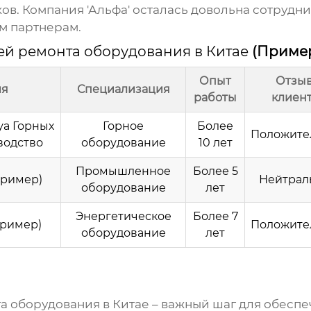
ов. Компания 'Альфа' осталась довольна сотруд
м партнерам.
й ремонта оборудования в Китае
(Приме
Опыт
Отзы
ия
Специализация
работы
клиен
уа Горных
Горное
Более
Положите
одство
оборудование
10 лет
Промышленное
Более 5
Пример)
Нейтрал
оборудование
лет
Энергетическое
Более 7
Пример)
Положите
оборудование
лет
а оборудования в Китае
– важный шаг для обесп