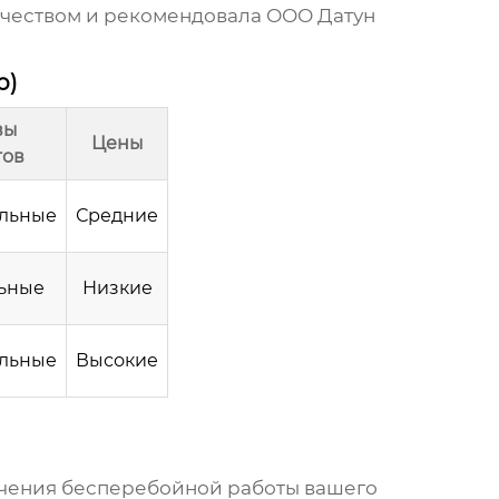
ничеством и рекомендовала ООО Датун
р)
вы
Цены
тов
льные
Средние
ьные
Низкие
льные
Высокие
ечения бесперебойной работы вашего