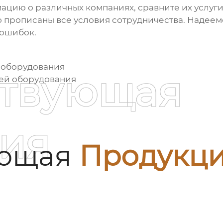
ацию о различных компаниях, сравните их услуги
о прописаны все условия сотрудничества. Надеемс
 ошибок.
 оборудования
ствующая
лей оборудования
ия
ующая
Продукц