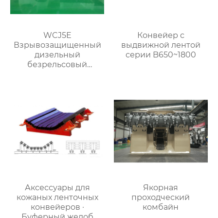
WCJ5E
Конвейер с
Взрывозащищенный
выдвижной лентой
дизельный
серии B650~1800
безрельсовый
шахтный самосвал
Аксессуары для
Якорная
кожаных ленточных
проходческий
конвейеров ·
комбайн
Буферный желоб