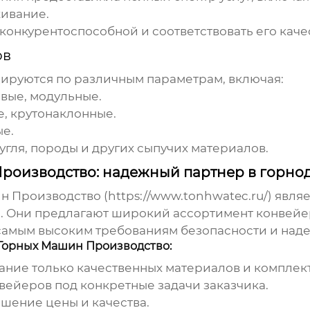
живание.
конкурентоспособной и соответствовать его каче
ов
руются по различным параметрам, включая:
вые, модульные.
, крутонаклонные.
е.
угля, породы и других сыпучих материалов.
Производство: надежный партнер в горн
н Производство (
https://www.tonhwatec.ru/
) явля
. Они предлагают широкий ассортимент конвейер
самым высоким требованиям безопасности и наде
Горных Машин Производство:
ние только качественных материалов и комплек
вейеров под конкретные задачи заказчика.
шение цены и качества.