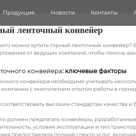
Продукция
Новости
Контакты
ный ленточный конвейер
орого можно
купить горный ленточный конвейер
? 
дложения от ведущих компаний, чтобы помочь ва
нточного конвейера
: ключевые факторы
точного конвейера
необходимо учитывать несколь
 компании с многолетним опытом работы в гор
оответствовать высоким стандартам качества и б
ль
должен предлагать конвейеры, разработанные
ительность, условия эксплуатации и тип транспо
ния предоставляла полный спектр услуг, включая