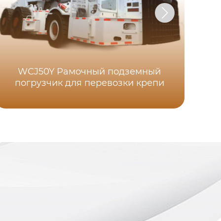
WCJ50Y Рамочный подземный
погрузчик для перевозки крепи