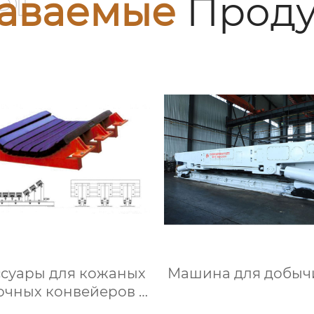
аваемые
Проду
ссуары для кожаных
Машина для добычи
очных конвейеров ·
уферный желоб