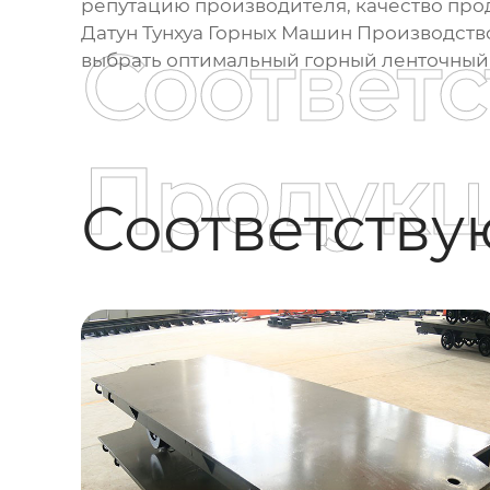
репутацию
производителя
, качество пр
Датун Тунхуа Горных Машин Производство
Соответ
выбрать оптимальный
горный ленточный
Продукц
Соответств