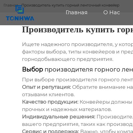
Главная
-
Производитель купить горный ленточный конвейер
Главная
О Нас
Производитель купить гор
Ищете надежного
производителя
, у кот
факторы выбора, типы конвейеров и пре
горнодобывающего предприятия.
Выбор
производителя горного ле
При выборе
производителя горного лен
Опыт и репутация:
Обратите внимание на
отзывами клиентов.
Качество продукции:
Конвейеры должны с
прочных и надежных материалов.
Индивидуальные решения:
Производите
вашего предприятия, таких как производ
Сервис и поддержка:
Важно, чтобы компа