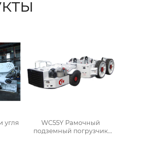
кты
 угля
WC55Y Рамочный
подземный погрузчик
для перевозки крепи