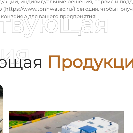
одукции, индивидуальные решения, сервис и подд
 (
https://www.tonhwatec.ru/
) сегодня, чтобы пол
ствующая
 конвейер
для вашего предприятия!
ия
ующая
Продукц