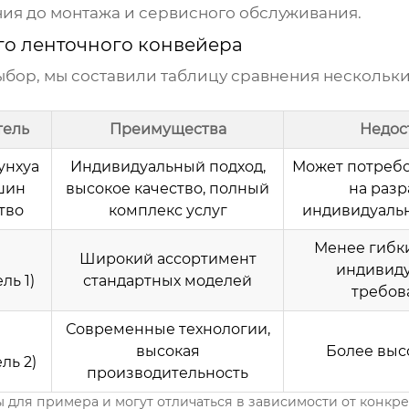
ия до монтажа и сервисного обслуживания.
го ленточного конвейера
ыбор, мы составили таблицу сравнения нескольк
тель
Преимущества
Недос
унхуа
Индивидуальный подход,
Может потребо
шин
высокое качество, полный
на разр
тво
комплекс услуг
индивидуальн
Менее гибки
Широкий ассортимент
индивид
ль 1)
стандартных моделей
требов
Современные технологии,
высокая
Более выс
ль 2)
производительность
для примера и могут отличаться в зависимости от конкр