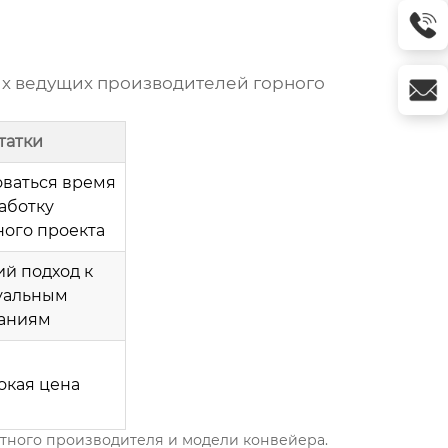
их ведущих
производителей горного
татки
ваться время
аботку
ого проекта
й подход к
уальным
аниям
окая цена
етного производителя и модели конвейера.