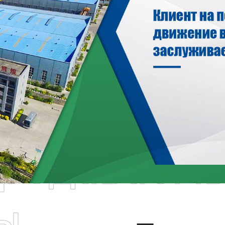
родаваем
ы