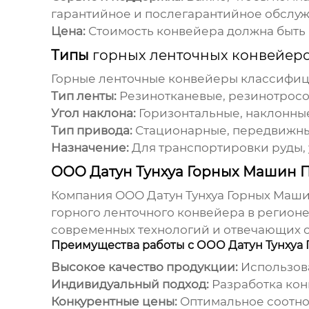
гарантийное и послегарантийное обслу
Цена:
Стоимость конвейера должна быть 
Типы
горных ленточных конвейер
Горные ленточные конвейеры
классифици
Тип ленты:
Резинотканевые, резинотросо
Угол наклона:
Горизонтальные, наклонные
Тип привода:
Стационарные, передвижны
Назначение:
Для транспортировки руды, 
ООО Датун Тунхуа Горных Машин 
Компания ООО Датун Тунхуа Горных Маши
горного ленточного конвейера
в регионе
современных технологий и отвечающих 
Преимущества работы с ООО Датун Тунхуа 
Высокое качество продукции:
Использова
Индивидуальный подход:
Разработка кон
Конкурентные цены:
Оптимальное соотно