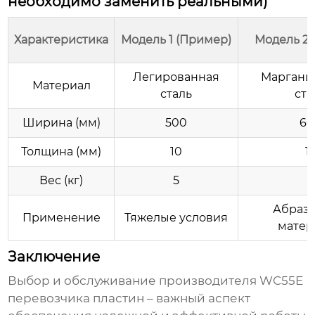
необходимо заменить реальными)
Характеристика
Модель 1 (Пример)
Модель 2 
Легированная
Марганц
Материал
сталь
ста
Ширина (мм)
500
60
Толщина (мм)
10
1
Вес (кг)
5
6
Абраз
Применение
Тяжелые условия
матер
Заключение
Выбор и обслуживание
производителя WC55E
перевозчика пластин
– важный аспект