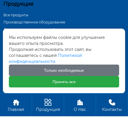
Продукция
Все продукты
Производственное оборудование
Демонстрация в мастерской
Инспекционное оборудование
Мы используем файлы cookie для улучшения
вашего опыта просмотра.
Контактная информация
Продолжая использовать этот сайт, вы
соглашаетесь с нашей
Политикой
Тунхуа Группа, промышленный парк по
конфиденциальности.
производству оборудования, город Датун,
провинция Шаньси
Только необходимые
571452961@qq.com
Принять все
+86-18835281156
Авторское право ©ООО Датун Тунхуа Горных Машин




Производство
Главная
Продукция
О Hас
Контакты