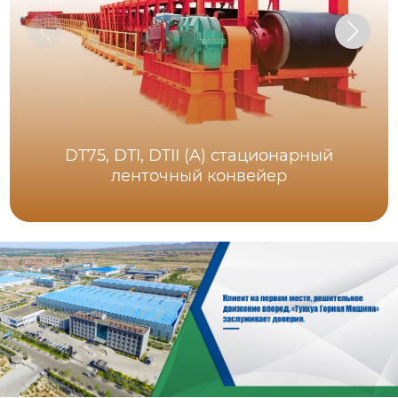
DT75, DTI, DTII (A) стационарный
ленточный конвейер