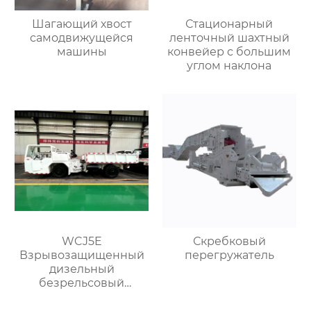
Шагающий хвост
Стационарный
самодвижущейся
ленточный шахтный
машины
конвейер с большим
углом наклона
WCJ5E
Скребковый
Взрывозащищенный
перегружатель
дизельный
безрельсовый
шахтный самосвал