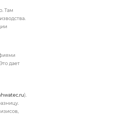
o. Там
изводства.
ции
афиями
Это дает
nhwatec.ru
).
разницу.
ризисов,