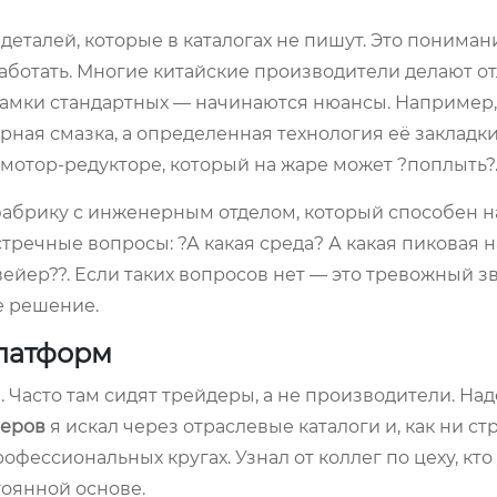
деталей, которые в каталогах не пишут. Это пониман
работать. Многие китайские производители делают о
 рамки стандартных — начинаются нюансы. Например,
ная смазка, а определенная технология её закладки
мотор-редукторе, который на жаре может ?поплыть?
 фабрику с инженерным отделом, который способен на
стречные вопросы: ?А какая среда? А какая пиковая н
вейер??. Если таких вопросов нет — это тревожный з
е решение.
платформ
ны. Часто там сидят трейдеры, а не производители. На
йеров
я искал через отраслевые каталоги и, как ни ст
фессиональных кругах. Узнал от коллег по цеху, кто
тоянной основе.