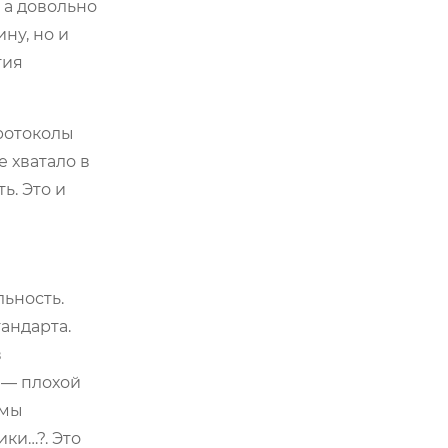
 а довольно
ну, но и
тия
протоколы
 хватало в
ь. Это и
ьность.
андарта.
в
? — плохой
 мы
ки…?. Это