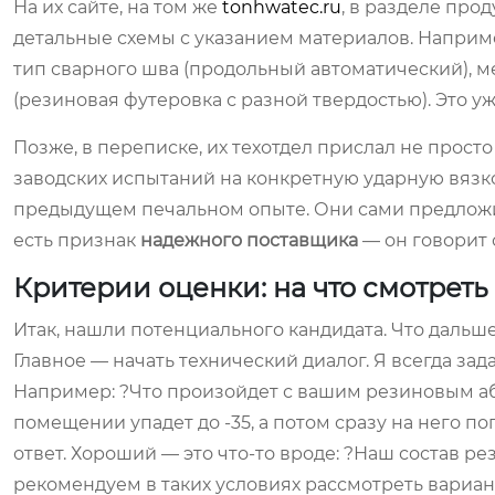
На их сайте, на том же
tonhwatec.ru
, в разделе про
детальные схемы с указанием материалов. Например
тип сварного шва (продольный автоматический), м
(резиновая футеровка с разной твердостью). Это у
Позже, в переписке, их техотдел прислал не просто
заводских испытаний на конкретную ударную вязкос
предыдущем печальном опыте. Они сами предложили
есть признак
надежного поставщика
— он говорит 
Критерии оценки: на что смотреть
Итак, нашли потенциального кандидата. Что даль
Главное — начать технический диалог. Я всегда з
Например: ?Что произойдет с вашим резиновым а
помещении упадет до -35, а потом сразу на него п
ответ. Хороший — это что-то вроде: ?Наш состав р
рекомендуем в таких условиях рассмотреть вариан