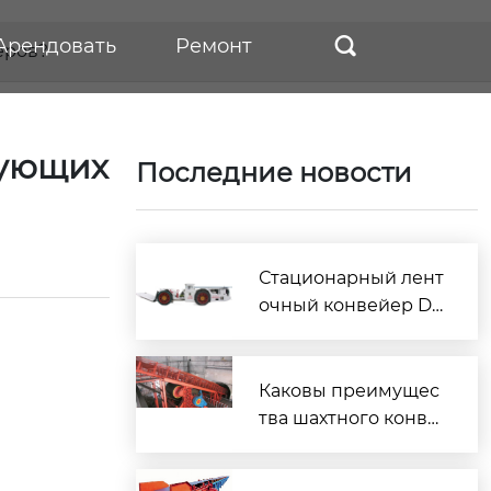
Арендовать
Ремонт

еров?
тующих
Последние новости
Стационарный лент
очный конвейер DT
I — надёжное реше
ние для промышле
нного транспорта
Каковы преимущес
тва шахтного конве
йера с большим нак
лоном?