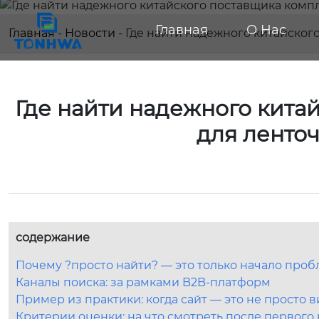
Главная
О Нас
Главная
-
Новости
-
Где найти надежного китайско
Где найти надежного кита
для ленто
содержание
Почему ?просто найти? — это только начало про
Каналы поиска: за рамками B2B-платформ
Пример из практики: когда сайт — это не просто в
Критерии оценки: на что смотреть после первого 