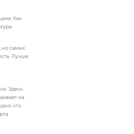
цеха. Как
ьтуре
, но самых
ость. Лучше
ок. Здесь
таивает на
удно, что
рта