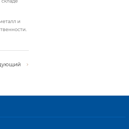
 складе
металл и
ственности.
дующий