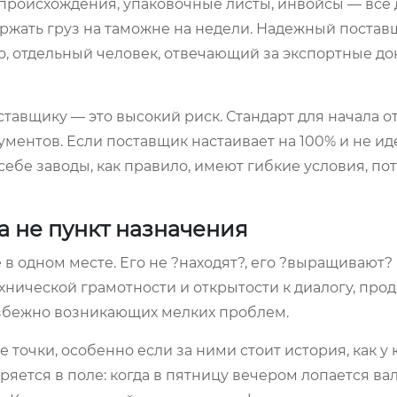
происхождения, упаковочные листы, инвойсы — всё
ржать груз на таможне на недели. Надежный постав
сто, отдельный человек, отвечающий за экспортные д
ставщику — это высокий риск. Стандарт для начала 
ментов. Если поставщик настаивает на 100% и не ид
себе заводы, как правило, имеют гибкие условия, по
а не пункт назначения
 в одном месте. Его не ?находят?, его ?выращивают?
ехнической грамотности и открытости к диалогу, про
бежно возникающих мелких проблем.
точки, особенно если за ними стоит история, как у
ряется в поле: когда в пятницу вечером лопается вал