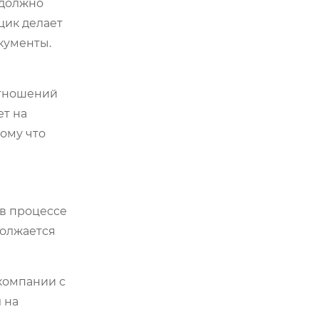
 должно
щик делает
окументы.
отношений
ет на
тому что
 в процессе
должается
 компании с
 на