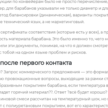
дукции по конвейерам было не просто перечисление,
, для барабанов указывали не только диаметр и дли
етод балансировки (динамическая), варианты покры
же технический язык, а не маркетинговый.
 сертификаты соответствия (которые есть у всех), а 
ть материала барабана. Это было именно то, чего не
 эти документы, понимая, на что я должен смотрет
с тобой на одном языке проблем и рисков.
 после первого контакта
ше? Запрос коммерческого предложения — это формал
адаю провокационные вопросы, выходящие за рамки ст
бразивным покрытием барабана, если температура 
опадет горячий материал??. Ответ ?всё будет хорошо
езиновой смеси рассчитан на температурный шок, но
т с полиуретановым покрытием, вот его характеристи