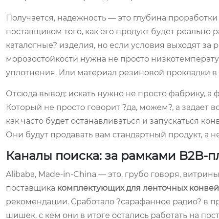
Получается, надежность — это глубина проработки 
поставщиком того, как его продукт будет реально 
каталогные? изделия, но если условия выходят за
морозостойкости нужна не просто низкотемператур
уплотнения. Или материал резиновой прокладки в 
Отсюда вывод: искать нужно не просто фабрику, а
Который не просто говорит ?да, можем?, а задает в
как часто будет останавливаться и запускаться кон
Они будут продавать вам стандартный продукт, а н
Каналы поиска: за рамками B2B-
Alibaba, Made-in-China — это, грубо говоря, витри
поставщика
комплектующих для ленточных конве
рекомендации. Сработало ?сарафанное радио? в про
шишек, с кем они в итоге остались работать на пос