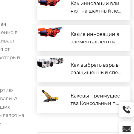
Как инновации вли
яют на шахтный лен
точный конвейер?
ная
менно в
Какие инновации в
живает
элементах ленточн
я от
ого конвейера?
 который
Как выбрать взрыв
озащищенный спец
иальный автомобил
ь для шахты ?
артию
Каковы преимущес
вали. А
тва Консольный пр
аших
оходческий комбай
ылался на
н EBZ160 в промыш
м
ленности?