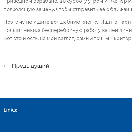
приводном барабане, а в субботу утром инженер из
подходящую замену, чтобы отправить её с ближай
Поэтому не ищите волшебную кнопку. Ищите партне
подшипники, а бесперебойную работу вашей линии.
Вот это и есть, на мой взгляд, самый точный критер
Предыдущий
Links: