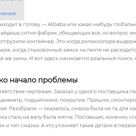
ачения
иходит в голову — Alibaba или какая-нибудь глобаль
 найдешь сотни фабрик, обещающих всё, но вопрос и
отгрузили контейнер. Это когда роликоопора выдер
ере, когда стыковочный замок на ленте не расходитс
й же зимы. И вот здесь начинается реальный поиск,
ько начало проблемы
ответствие чертежам. Заказал у одного поставщика п
 диаметр, подшипники, покрытие. Пришли, смонтиро
. Разобрали — оказалось, смазка была не та, для н
а сталь на валу была мягче. Поставщик, конечно, сс
и и тип смазки. А кто уточняет такие детали в перво