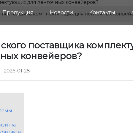
Продукция
Новости
Контакты
го поставщика комплектующих для ленточных конвей
йского поставщика комплек
чных конвейеров?
2026-01-28
блемы
изитка
контакта