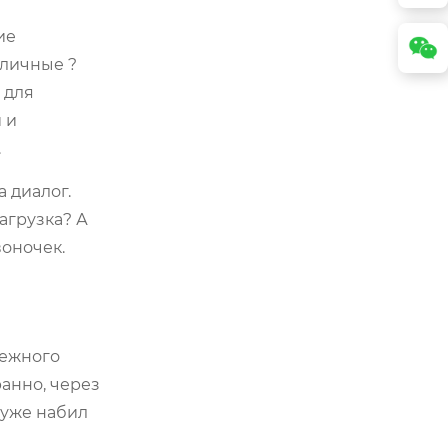
ие
тличные ?
 для
 и
.
 диалог.
агрузка? А
воночек.
дежного
ранно, через
 уже набил