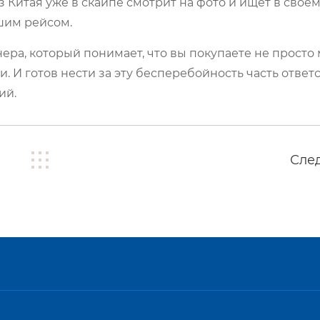
 Китая уже в скайпе смотрит на фото и ищет в своем
шим рейсом.
ра, который понимает, что вы покупаете не просто 
 И готов нести за эту бесперебойность часть ответ
ий.
Сле