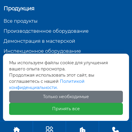
Продукция
Все продукты
Производственное оборудование
Демонстрация в мастерской
Инспекционное оборудование
Мы используем файлы cookie для улучшения
Контактная информация
вашего опыта просмотра.
Продолжая использовать этот сайт, вы
Тунхуа Группа, промышленный парк по
производству оборудования, город Датун,
соглашаетесь с нашей
Политикой
провинция Шаньси
конфиденциальности.
571452961@qq.com
Только необходимые
+86-18835281156
Принять все
Авторское право ©ООО Датун Тунхуа Горных




Машин Производство