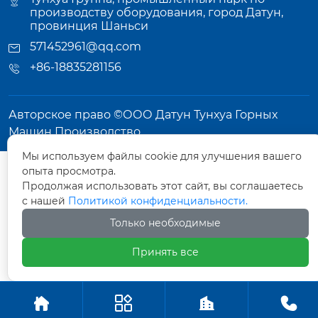
производству оборудования, город Датун,
провинция Шаньси
571452961@qq.com
+86-18835281156
Авторское право ©ООО Датун Тунхуа Горных
Машин Производство
Мы используем файлы cookie для улучшения вашего
опыта просмотра.
Продолжая использовать этот сайт, вы соглашаетесь
с нашей
Политикой конфиденциальности.
Только необходимые
Принять все



