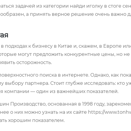
аться задачей из категории найди иголку в стоге се
знообразен, а принять верное решение очень важно д
ая
в подходах к бизнесу в Китае и, скажем, в Европе ил
оторые могут предложить конкурентные цены, но не 
оявить осторожность.
оверхностного поиска в интернете. Однако, как пок
у выбору партнера. Стоит глубже исследовать: кто у
я компании — один из важнейших показателей.
ин Производство, основанная в 1998 году, зареком
е о них можно узнать на их сайте https://www.tonhw
ать хорошим показателем.