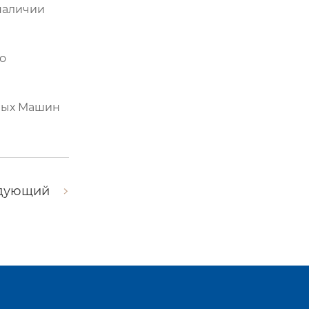
 наличии
о
рных Машин
дующий