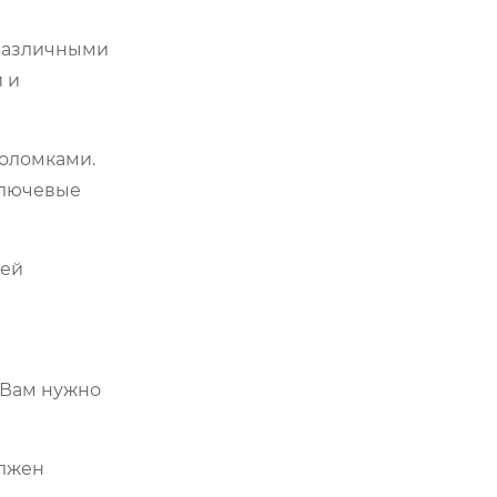
 различными
 и
поломками.
ключевые
ией
 Вам нужно
олжен