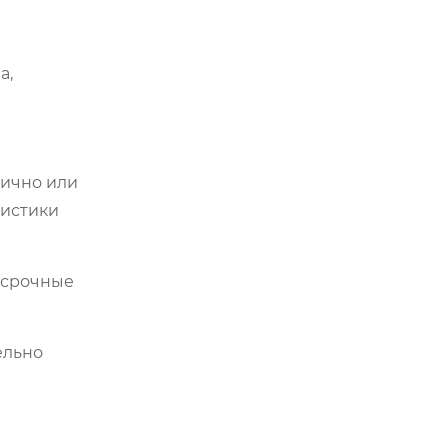
а,
лично или
ристики
осрочные
ельно