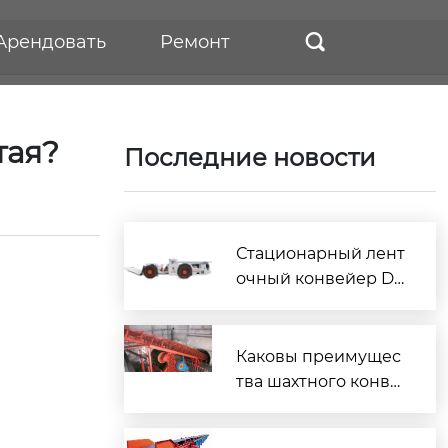
Арендовать
Ремонт

тая?
Последние новости
Стационарный лент
очный конвейер DT
I — надёжное реше
ние для промышле
нного транспорта
Каковы преимущес
тва шахтного конве
йера с большим нак
лоном?