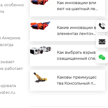
Как инновации вли
на, особенно
яют на шахтный лен
ля
точный конвейер?
Какие инновации в
элементах ленточн
и Америке.
ого конвейера?
всегда
Как выбрать взрыв
озащищенный спец
азывает
иальный автомобил
же работает
ь для шахты ?
Каковы преимущес
тва Консольный пр
ендовала
оходческий комбай
atec.ru.
н EBZ160 в промыш
ленности?