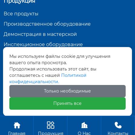
Продукция
Все продукты
Производственное оборудование
Демонстрация в мастерской
Инспекционное оборудование
Мы используем файлы cookie для улучшения
Контактная информация
вашего опыта просмотра.
Продолжая использовать этот сайт, вы
Тунхуа Группа, промышленный парк по
производству оборудования, город Датун,
соглашаетесь с нашей
Политикой
провинция Шаньси
конфиденциальности.
571452961@qq.com
Только необходимые
+86-18835281156
Принять все
Авторское право ©ООО Датун Тунхуа Горных




Машин Производство
Главная
Продукция
О Hас
Контакты