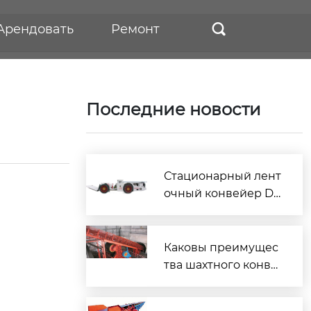
Арендовать
Ремонт

Последние новости
Стационарный лент
очный конвейер DT
I — надёжное реше
ние для промышле
нного транспорта
Каковы преимущес
тва шахтного конве
йера с большим нак
лоном?