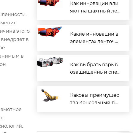
Как инновации вли
яют на шахтный лен
шленности,
точный конвейер?
зменил
ичина этого
Какие инновации в
 внедряет в
элементах ленточн
ое
ого конвейера?
менимым в
 он
Как выбрать взрыв
озащищенный спец
иальный автомобил
ь для шахты ?
Каковы преимущес
тва Консольный пр
Грамотное
оходческий комбай
н EBZ160 в промыш
х
ленности?
хнологий,