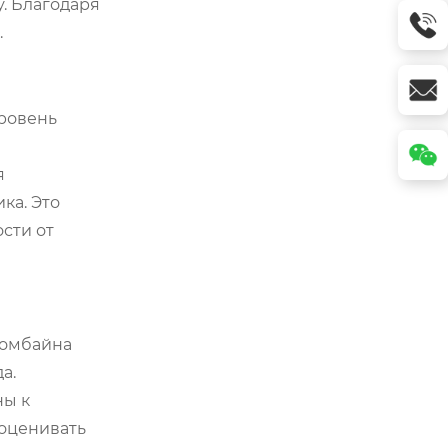
. Благодаря
.
уровень
я
ка. Это
сти от
комбайна
а.
ны к
 оценивать