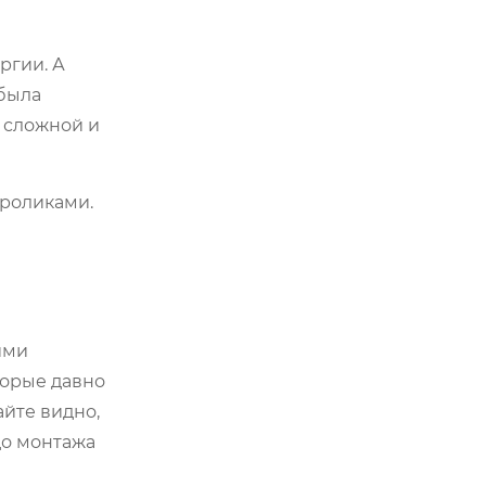
ргии. А
 была
е сложной и
роликами.
ими
торые давно
айте видно,
до монтажа