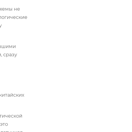
схемы не
ологические
у
ывшими
, сразу
китайских
атической
это