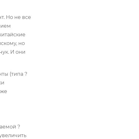
т. Но не все
нием
китайские
скому, но
чук. И они
ты (типа ?
ки
уже
ваемой ?
 увеличить