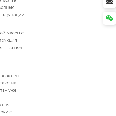
ться за
водные
ксплуатации
ной массы с
струкция
ченная под
алах лент.
тают на
ству уже
в для
рки с