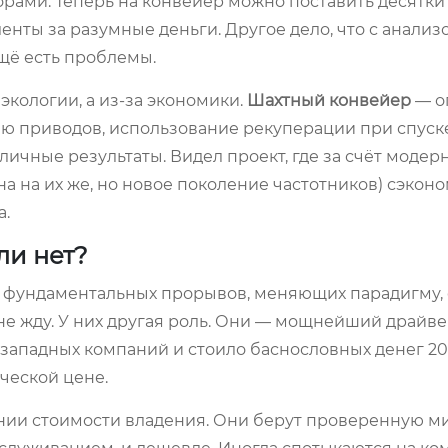
орами. Теперь на конвейер можно поставить десятки
ты за разумные деньги. Другое дело, что с анализ
щё есть проблемы.
экологии, а из-за экономики.
Шахтный конвейер
— о
ю приводов, использование рекуперации при спуске
тличные результаты. Видел проект, где за счёт моде
 на их же, но новое поколение частотников) сэкон
а.
ли нет?
я, фундаментальных прорывов, меняющих парадигму, 
не жду. У них другая роль. Они — мощнейший драйв
 западных компаний и стоило баснословных денег 20 
ческой цене.
ении стоимости владения. Они берут проверенную м