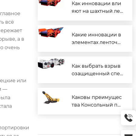
Как инновации вли
яют на шахтный лен
 главное
точный конвейер?
ть всё
опережает
Какие инновации в
рыве, а в
элементах ленточн
то очень
ого конвейера?
Как выбрать взрыв
озащищенный спец
мецкие или
иальный автомобил
ь для шахты ?
и —
Каковы преимущес
была
тва Консольный пр
стала
оходческий комбай
н EBZ160 в промыш
спортировки
ленности?