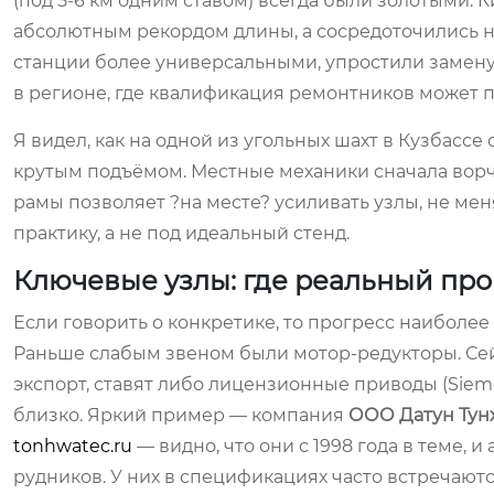
(под 5-6 км одним ставом) всегда были золотыми. 
абсолютным рекордом длины, а сосредоточились 
станции более универсальными, упростили замену 
в регионе, где квалификация ремонтников может п
Я видел, как на одной из угольных шахт в Кузбасс
крутым подъёмом. Местные механики сначала ворча
рамы позволяет ?на месте? усиливать узлы, не меня
практику, а не под идеальный стенд.
Ключевые узлы: где реальный прог
Если говорить о конкретике, то прогресс наиболее 
Раньше слабым звеном были мотор-редукторы. Сейч
экспорт, ставят либо лицензионные приводы (Sieme
близко. Яркий пример — компания
ООО Датун Тун
tonhwatec.ru
— видно, что они с 1998 года в теме,
рудников. У них в спецификациях часто встречаю