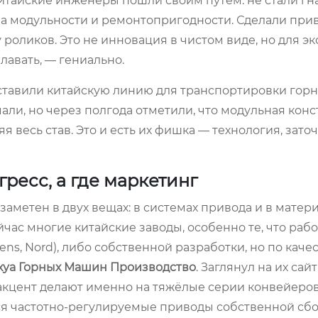
Китайские инженеры пошли своим путём: не стали гна
на модульности и ремонтопригодности. Сделали при
роликов. Это не инновация в чистом виде, но для э
лавать, — гениально.
е ставили китайскую линию для транспортировки гор
ли, но через полгода отметили, что модульная кон
я весь став. Это и есть их фишка — технология, зато
ресс, а где маркетинг
заметен в двух вещах: в системах привода и в матери
ас многие китайские заводы, особенно те, что рабо
ns, Nord), либо собственной разработки, но по каче
хуа Горных Машин Производство
. Заглянул на их сайт
 и акцент делают именно на тяжёлые серии конвейеро
тся частотно-регулируемые приводы собственной сбо