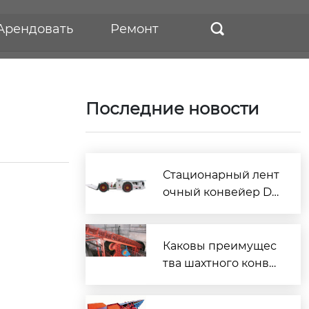
Арендовать
Ремонт

Последние новости
Стационарный лент
очный конвейер DT
I — надёжное реше
ние для промышле
нного транспорта
Каковы преимущес
тва шахтного конве
йера с большим нак
лоном?