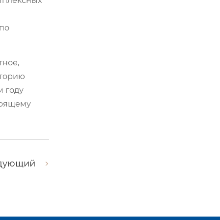
омплексных
 по
тное,
сторию
м году
стоящему
дующий