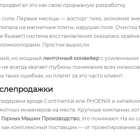
продвигал это как свою прорывную разработку.
соли. Первые месяцы — восторг: тихо, экономия эне
алипала на магнитные плиты, нарушая поле. Очистка
ое бывает) система восстановления оказалась крайн
роликоопорами. Простои выросли.
чный, но мощный
ленточный конвейер
с усиленными 
 не всегда хватает глубины понимания всех нюансов
 таких ошибках, но платят за это часто клиент.
ослепродажки
 лидерами вроде Continental или PHOENIX и китайск
амотных инженеров на месте. Крупные компании, ко
а Горных Машин Производство
, это понимают. На их с
 а как комплексный поставщик — от проектирования 