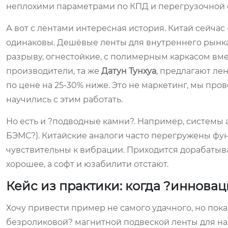
неплохими параметрами по КПД и перегрузочной 
А вот с лентами интересная история. Китай сейчас
одинаковы. Дешёвые ленты для внутреннего рынка
разрыву, огнестойкие, с полимерным каркасом вме
производители, та же
Датун Тунхуа
, предлагают ле
по цене на 25-30% ниже. Это не маркетинг, мы пров
научились с этим работать.
Но есть и ?подводные камни?. Например, системы 
БЭМС?). Китайские аналоги часто перегружены фу
чувствительны к вибрации. Приходится дорабатыва
хорошее, а софт и юзабилити отстают.
Кейс из практики: когда ?инновац
Хочу привести пример не самого удачного, но пока
безроликовой? магнитной подвеской ленты для нак