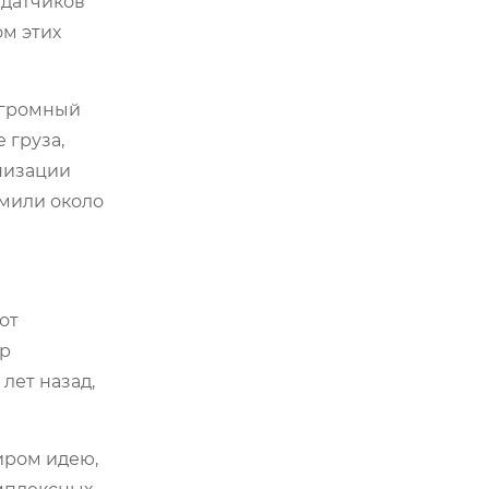
 датчиков
ом этих
громный
 груза,
рнизации
омили около
от
ер
лет назад,
иром идею,