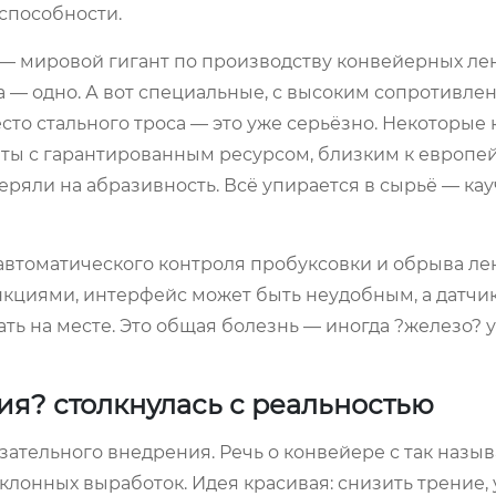
способности.
 — мировой гигант по производству конвейерных лен
 — одно. А вот специальные, с высоким сопротивле
сто стального троса — это уже серьёзно. Некоторые 
нты с гарантированным ресурсом, близким к европей
еряли на абразивность. Всё упирается в сырьё — кау
автоматического контроля пробуксовки и обрыва лен
нкциями, интерфейс может быть неудобным, а датчи
ть на месте. Это общая болезнь — иногда ?железо? 
ия? столкнулась с реальностью
зательного внедрения. Речь о конвейере с так назы
лонных выработок. Идея красивая: снизить трение,