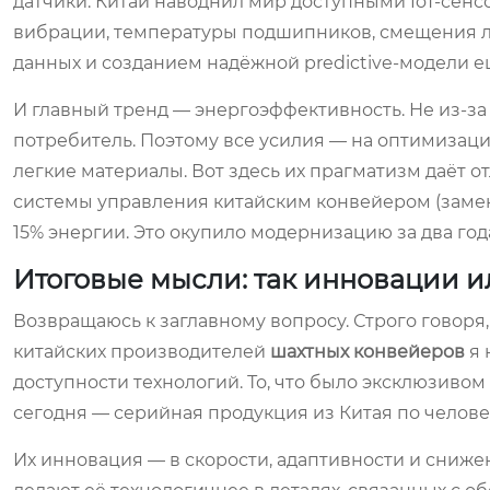
датчики. Китай наводнил мир доступными IoT-сенс
вибрации, температуры подшипников, смещения лен
данных и созданием надёжной predictive-модели е
И главный тренд — энергоэффективность. Не из-за 
потребитель. Поэтому все усилия — на оптимизаци
легкие материалы. Вот здесь их прагматизм даёт о
системы управления китайским конвейером (замена
15% энергии. Это окупило модернизацию за два год
Итоговые мысли: так инновации и
Возвращаюсь к заглавному вопросу. Строго говор
китайских производителей
шахтных конвейеров
я 
доступности технологий. То, что было эксклюзивом
сегодня — серийная продукция из Китая по челове
Их инновация — в скорости, адаптивности и сниж