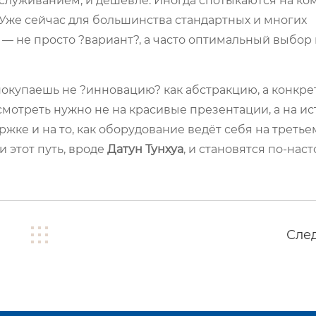
обслуживанием, и дешевле. Иногда спотыкаются на к
 Уже сейчас для большинства стандартных и многих
 — не просто ?вариант?, а часто оптимальный выбор
 покупаешь не ?инновацию? как абстракцию, а конкре
смотреть нужно не на красивые презентации, а на и
жке и на то, как оборудование ведёт себя на третье
и этот путь, вроде
Датун Тунхуа
, и становятся по-на
Сле