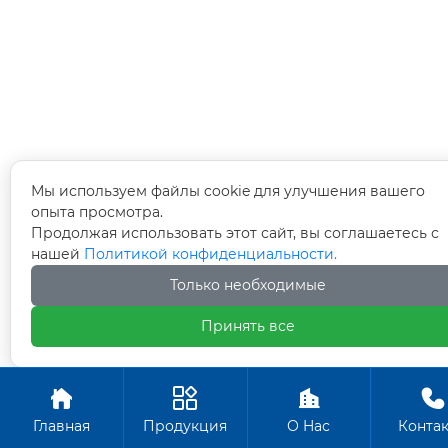
Мы используем файлы cookie для улучшения вашего
опыта просмотра.
Продолжая использовать этот сайт, вы соглашаетесь с
нашей
Политикой конфиденциальности.
Только необходимые
Принять все




Главная
Продукция
О Hас
Конта